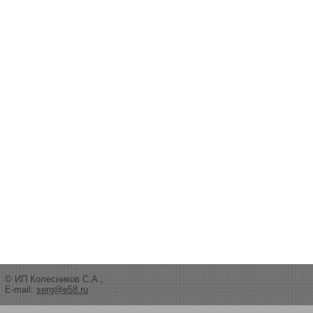
© ИП Колесников С.А.,
E-mail:
serg@e58.ru