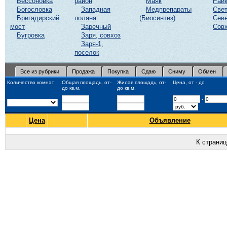
Бессоновка
район
Маяк
Рай
Богословка
Западная
Медпрепараты
Свет
Бригадирский
поляна
(Биосинтез)
Сев
мост
Заречный
Совх
Бугровка
Заря, совхоз
Заря-1,
поселок
Все из рубрики
Продажа
Покупка
Сдаю
Сниму
Обмен
Количество комнат
Общая площадь, от-
Жилая площадь, от-
Цена, от - до
до кв.м.
до кв.м.
-
-
-
Цена
Объявление
К страни