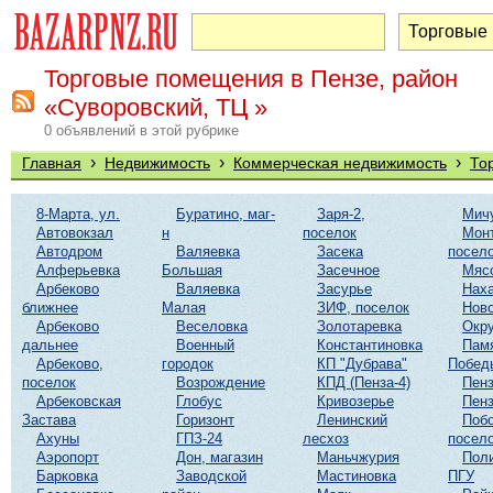
Торговые помещения в Пензе, район
«Суворовский, ТЦ »
0 объявлений в этой рубрике
›
›
›
Главная
Недвижимость
Коммерческая недвижимость
То
8-Марта, ул.
Буратино, маг-
Заря-2,
Мич
Автовокзал
н
поселок
Мон
Автодром
Валяевка
Засека
посел
Алферьевка
Большая
Засечное
Мяс
Арбеково
Валяевка
Засурье
Нах
ближнее
Малая
ЗИФ, поселок
Ново
Арбеково
Веселовка
Золотаревка
Окр
дальнее
Военный
Константиновка
Пам
Арбеково,
городок
КП "Дубрава"
Побед
поселок
Возрождение
КПД (Пенза-4)
Пенз
Арбековская
Глобус
Кривозерье
Пенз
Застава
Горизонт
Ленинский
Побо
Ахуны
ГПЗ-24
лесхоз
посел
Аэропорт
Дон, магазин
Маньчжурия
Поли
Барковка
Заводской
Мастиновка
ПГУ