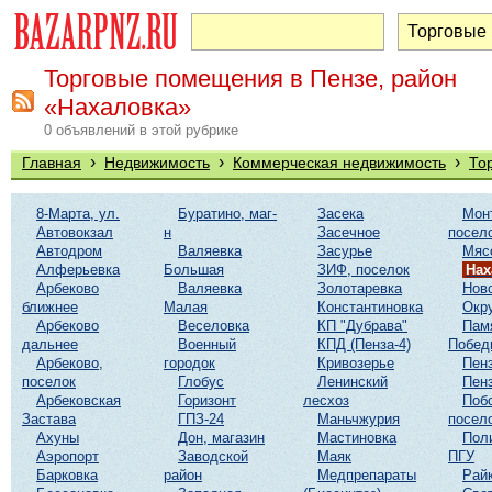
Торговые помещения в Пензе, район
«Нахаловка»
0 объявлений в этой рубрике
›
›
›
Главная
Недвижимость
Коммерческая недвижимость
То
8-Марта, ул.
Буратино, маг-
Засека
Мон
Автовокзал
н
Засечное
посел
Автодром
Валяевка
Засурье
Мяс
Алферьевка
Большая
ЗИФ, поселок
Нах
Арбеково
Валяевка
Золотаревка
Нов
ближнее
Малая
Константиновка
Окр
Арбеково
Веселовка
КП "Дубрава"
Пам
дальнее
Военный
КПД (Пенза-4)
Побед
Арбеково,
городок
Кривозерье
Пенз
поселок
Глобус
Ленинский
Пенз
Арбековская
Горизонт
лесхоз
Поб
Застава
ГПЗ-24
Маньчжурия
посел
Ахуны
Дон, магазин
Мастиновка
Пол
Аэропорт
Заводской
Маяк
ПГУ
Барковка
район
Медпрепараты
Рай