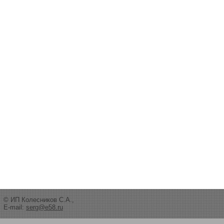
© ИП Колесников С.А.,
E-mail:
serg@e58.ru