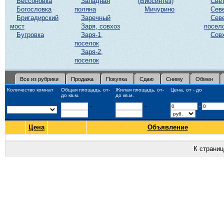
Бессоновка
Западная
(Биосинтез)
Све
Богословка
поляна
Мичурино
Сев
Бригадирский
Заречный
Сев
мост
Заря, совхоз
посел
Бугровка
Заря-1,
Сов
поселок
Заря-2,
поселок
Все из рубрики
Продажа
Покупка
Сдаю
Сниму
Обмен
Количество комнат
Общая площадь, от-
Жилая площадь, от-
Цена, от - до
до кв.м.
до кв.м.
-
-
-
Цена
Объявление
К страни