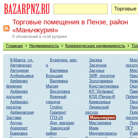
Торговые помещения в Пензе, район
«Маньчжурия»
0 объявлений в этой рубрике
›
›
›
Главная
Недвижимость
Коммерческая недвижимость
То
8-Марта, ул.
Буратино, маг-
Засека
Мон
Автовокзал
н
Засечное
посел
Автодром
Валяевка
Засурье
Мяс
Алферьевка
Большая
ЗИФ, поселок
Нах
Арбеково
Валяевка
Золотаревка
Нов
ближнее
Малая
Константиновка
Окр
Арбеково
Веселовка
КП "Дубрава"
Пам
дальнее
Военный
КПД (Пенза-4)
Побед
Арбеково,
городок
Кривозерье
Пенз
поселок
Глобус
Ленинский
Пенз
Арбековская
Горизонт
лесхоз
Поб
Застава
ГПЗ-24
Маньчжурия
посел
Ахуны
Дон, магазин
Мастиновка
Пол
Аэропорт
Заводской
Маяк
ПГУ
Барковка
район
Медпрепараты
Рай