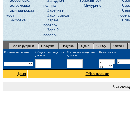
Бессоновка
Западная
(Биосинтез)
Све
Богословка
поляна
Мичурино
Сев
Бригадирский
Заречный
Сев
мост
Заря, совхоз
посел
Бугровка
Заря-1,
Сов
поселок
Заря-2,
поселок
Все из рубрики
Продажа
Покупка
Сдаю
Сниму
Обмен
Количество комнат
Общая площадь, от-
Жилая площадь, от-
Цена, от - до
до кв.м.
до кв.м.
-
-
-
Цена
Объявление
К страни