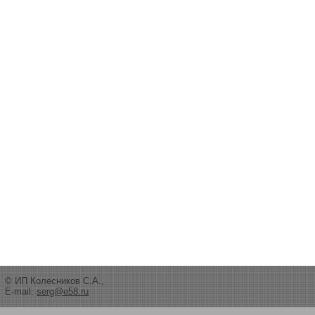
© ИП Колесников С.А.,
E-mail:
serg@e58.ru