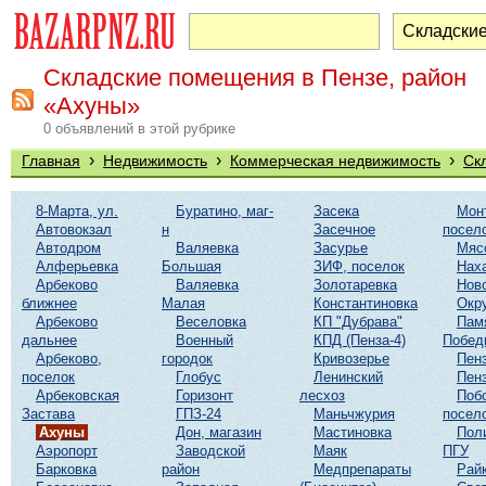
Складские помещения в Пензе, район
«Ахуны»
0 объявлений в этой рубрике
›
›
›
Главная
Недвижимость
Коммерческая недвижимость
Ск
8-Марта, ул.
Буратино, маг-
Засека
Мон
Автовокзал
н
Засечное
посел
Автодром
Валяевка
Засурье
Мяс
Алферьевка
Большая
ЗИФ, поселок
Нах
Арбеково
Валяевка
Золотаревка
Нов
ближнее
Малая
Константиновка
Окр
Арбеково
Веселовка
КП "Дубрава"
Пам
дальнее
Военный
КПД (Пенза-4)
Побед
Арбеково,
городок
Кривозерье
Пенз
поселок
Глобус
Ленинский
Пенз
Арбековская
Горизонт
лесхоз
Поб
Застава
ГПЗ-24
Маньчжурия
посел
Ахуны
Дон, магазин
Мастиновка
Пол
Аэропорт
Заводской
Маяк
ПГУ
Барковка
район
Медпрепараты
Рай