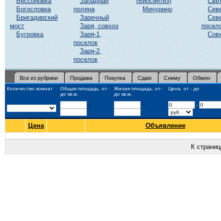
Бессоновка
Западная
(Биосинтез)
Све
Богословка
поляна
Мичурино
Сев
Бригадирский
Заречный
Сев
мост
Заря, совхоз
посел
Бугровка
Заря-1,
Сов
поселок
Заря-2,
поселок
Все из рубрики
Продажа
Покупка
Сдаю
Сниму
Обмен
Количество комнат
Общая площадь, от-
Жилая площадь, от-
Цена, от - до
до кв.м.
до кв.м.
-
-
-
Цена
Объявление
К страни