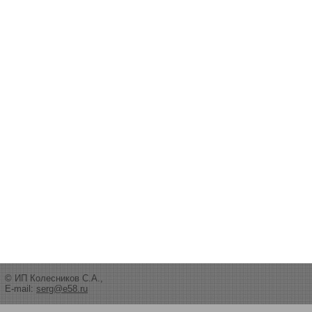
© ИП Колесников С.А.,
E-mail:
serg@e58.ru