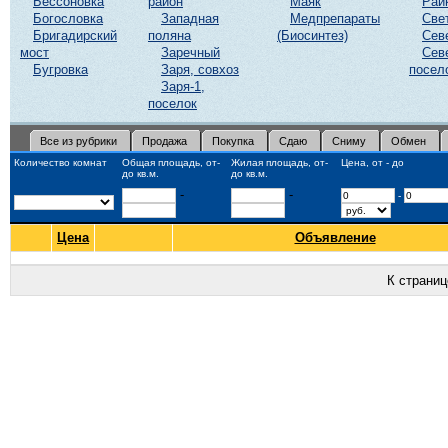
Бессоновка
район
Маяк
Рай
Богословка
Западная
Медпрепараты
Све
Бригадирский
поляна
(Биосинтез)
Сев
мост
Заречный
Сев
Бугровка
Заря, совхоз
посел
Заря-1,
поселок
Все из рубрики
Продажа
Покупка
Сдаю
Сниму
Обмен
Количество комнат
Общая площадь, от-
Жилая площадь, от-
Цена, от - до
до кв.м.
до кв.м.
-
-
-
Цена
Объявление
К страни