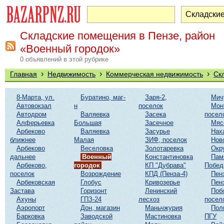
Складские помещения в Пензе, район
«Военный городок»
0 объявлений в этой рубрике
›
›
›
Главная
Недвижимость
Коммерческая недвижимость
Ск
8-Марта, ул.
Буратино, маг-
Заря-2,
Мич
Автовокзал
н
поселок
Мон
Автодром
Валяевка
Засека
посел
Алферьевка
Большая
Засечное
Мяс
Арбеково
Валяевка
Засурье
Нах
ближнее
Малая
ЗИФ, поселок
Нов
Арбеково
Веселовка
Золотаревка
Окр
дальнее
Военный
Константиновка
Пам
Арбеково,
городок
КП "Дубрава"
Побе
поселок
Возрождение
КПД (Пенза-4)
Пен
Арбековская
Глобус
Кривозерье
Пен
Застава
Горизонт
Ленинский
Поб
Ахуны
ГПЗ-24
лесхоз
посел
Аэропорт
Дон, магазин
Маньчжурия
Пол
Барковка
Заводской
Мастиновка
ПГУ