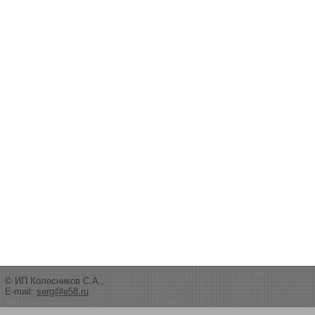
© ИП Колесников С.А.,
E-mail:
serg@e58.ru