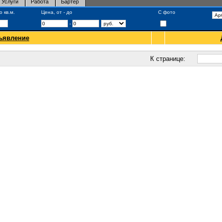
Услуги
Работа
Бартер
 кв.м.
Цена, от - до
С фото
-
ъявление
К странице: