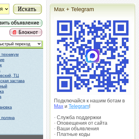
Max + Telegram
 техникум
ие
к
а
вский, ТЦ
ская застава
чный
ка
а
Подключайся к нашим ботам в
Max
и
Telegram
!
ановка
· Служба поддержки
 поляна
· Оповещения от сайта
· Ваши объявления
· Платные коды