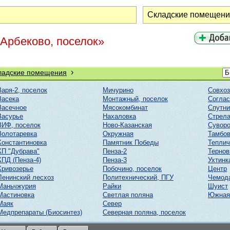
Арбеково, поселок»
›
ладские помещения
Заря-2, поселок
Мичурино
Совхоз
Засека
Монтажный, поселок
Соглас
Засечное
Мясокомбинат
Спутни
Засурье
Нахаловка
Стрел
ЗИФ, поселок
Ново-Казанская
Суворо
Золотаревка
Окружная
Тамбов
Константиновка
Памятник Победы
Тепли
КП "Дубрава"
Пенза-2
Тернов
КПД (Пенза-4)
Пенза-3
Ухтинк
Кривозерье
Побочино, поселок
Центр
Ленинский лесхоз
Политехнический, ПГУ
Чемод
Маньчжурия
Райки
Шуист
Мастиновка
Светлая поляна
Южная
Маяк
Север
Медпрепараты (Биосинтез)
Северная поляна, поселок