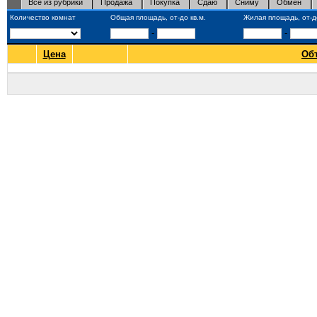
Все из рубрики
Продажа
Покупка
Сдаю
Сниму
Обмен
Количество комнат
Общая площадь, от-до кв.м.
Жилая площадь, от-до
-
-
Цена
Об