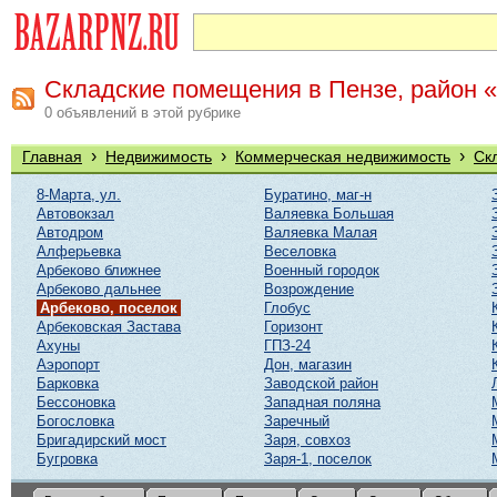
Складские помещения в Пензе, район «
0 объявлений в этой рубрике
›
›
›
Главная
Недвижимость
Коммерческая недвижимость
Ск
8-Марта, ул.
Буратино, маг-н
Автовокзал
Валяевка Большая
Автодром
Валяевка Малая
Алферьевка
Веселовка
Арбеково ближнее
Военный городок
Арбеково дальнее
Возрождение
Арбеково, поселок
Глобус
Арбековская Застава
Горизонт
Ахуны
ГПЗ-24
Аэропорт
Дон, магазин
Барковка
Заводской район
Бессоновка
Западная поляна
Богословка
Заречный
Бригадирский мост
Заря, совхоз
Бугровка
Заря-1, поселок