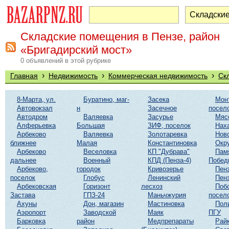
Складские помещения в Пензе, район
«Бригадирский мост»
0 объявлений в этой рубрике
›
›
›
Главная
Недвижимость
Коммерческая недвижимость
Ск
8-Марта, ул.
Буратино, маг-
Засека
Мон
Автовокзал
н
Засечное
посел
Автодром
Валяевка
Засурье
Мяс
Алферьевка
Большая
ЗИФ, поселок
Нах
Арбеково
Валяевка
Золотаревка
Нов
ближнее
Малая
Константиновка
Окр
Арбеково
Веселовка
КП "Дубрава"
Пам
дальнее
Военный
КПД (Пенза-4)
Побед
Арбеково,
городок
Кривозерье
Пенз
поселок
Глобус
Ленинский
Пенз
Арбековская
Горизонт
лесхоз
Поб
Застава
ГПЗ-24
Маньчжурия
посел
Ахуны
Дон, магазин
Мастиновка
Пол
Аэропорт
Заводской
Маяк
ПГУ
Барковка
район
Медпрепараты
Рай