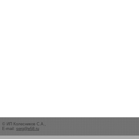
© ИП Колесников С.А.,
E-mail:
serg@e58.ru