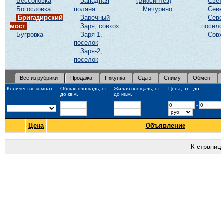
Бессоновка
Западная
(Биосинтез)
Све
Богословка
поляна
Мичурино
Сев
Бригадирский
Заречный
Сев
мост
Заря, совхоз
посел
Бугровка
Заря-1,
Сов
поселок
Заря-2,
поселок
Все из рубрики
Продажа
Покупка
Сдаю
Сниму
Обмен
Количество комнат
Общая площадь, от-
Жилая площадь, от-
Цена, от - до
до кв.м.
до кв.м.
-
-
-
Цена
Объявление
К страни