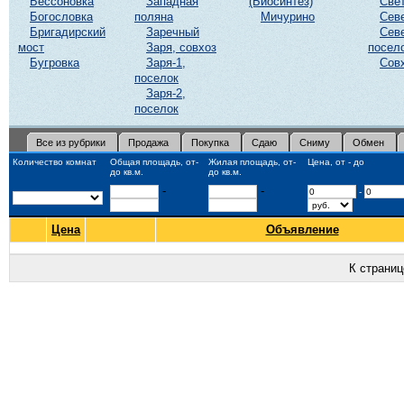
Бессоновка
Западная
(Биосинтез)
Све
Богословка
поляна
Мичурино
Сев
Бригадирский
Заречный
Сев
мост
Заря, совхоз
посел
Бугровка
Заря-1,
Сов
поселок
Заря-2,
поселок
Все из рубрики
Продажа
Покупка
Сдаю
Сниму
Обмен
Количество комнат
Общая площадь, от-
Жилая площадь, от-
Цена, от - до
до кв.м.
до кв.м.
-
-
-
Цена
Объявление
К страни