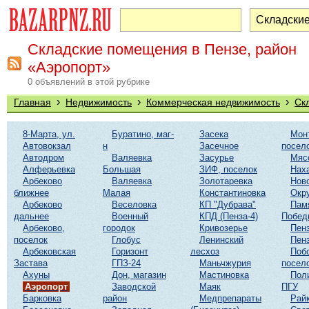
Складские помещения в Пензе, район
«Аэропорт»
0 объявлений в этой рубрике
›
›
›
Главная
Недвижимость
Коммерческая недвижимость
Ск
8-Марта, ул.
Буратино, маг-
Засека
Мон
Автовокзал
н
Засечное
посел
Автодром
Валяевка
Засурье
Мяс
Алферьевка
Большая
ЗИФ, поселок
Нах
Арбеково
Валяевка
Золотаревка
Нов
ближнее
Малая
Константиновка
Окр
Арбеково
Веселовка
КП "Дубрава"
Пам
дальнее
Военный
КПД (Пенза-4)
Побед
Арбеково,
городок
Кривозерье
Пенз
поселок
Глобус
Ленинский
Пенз
Арбековская
Горизонт
лесхоз
Поб
Застава
ГПЗ-24
Маньчжурия
посел
Ахуны
Дон, магазин
Мастиновка
Пол
Аэропорт
Заводской
Маяк
ПГУ
Барковка
район
Медпрепараты
Рай