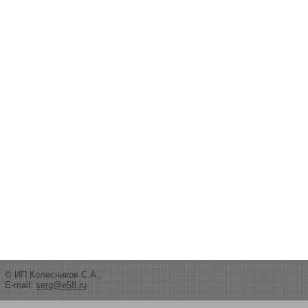
© ИП Колесников С.А.,
E-mail:
serg@e58.ru