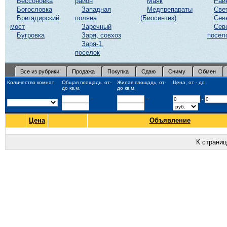
Бессоновка
район
Маяк
Рай
Богословка
Западная
Медпрепараты
Све
Бригадирский
поляна
(Биосинтез)
Сев
мост
Заречный
Сев
Бугровка
Заря, совхоз
посел
Заря-1,
поселок
Все из рубрики
Продажа
Покупка
Сдаю
Сниму
Обмен
Количество комнат
Общая площадь, от-
Жилая площадь, от-
Цена, от - до
до кв.м.
до кв.м.
-
-
-
Цена
Объявление
К страни