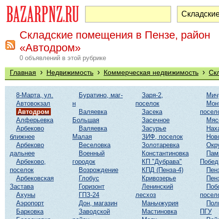
Складские помещения в Пензе, район
«Автодром»
0 объявлений в этой рубрике
›
›
›
Главная
Недвижимость
Коммерческая недвижимость
Ск
8-Марта, ул.
Буратино, маг-
Заря-2,
Мич
Автовокзал
н
поселок
Мон
Автодром
Валяевка
Засека
посел
Алферьевка
Большая
Засечное
Мяс
Арбеково
Валяевка
Засурье
Нах
ближнее
Малая
ЗИФ, поселок
Нов
Арбеково
Веселовка
Золотаревка
Окр
дальнее
Военный
Константиновка
Пам
Арбеково,
городок
КП "Дубрава"
Побе
поселок
Возрождение
КПД (Пенза-4)
Пен
Арбековская
Глобус
Кривозерье
Пен
Застава
Горизонт
Ленинский
Поб
Ахуны
ГПЗ-24
лесхоз
посел
Аэропорт
Дон, магазин
Маньчжурия
Пол
Барковка
Заводской
Мастиновка
ПГУ