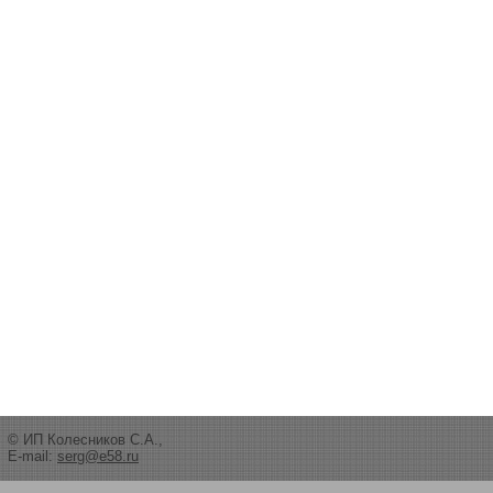
© ИП Колесников С.А.,
E-mail:
serg@e58.ru