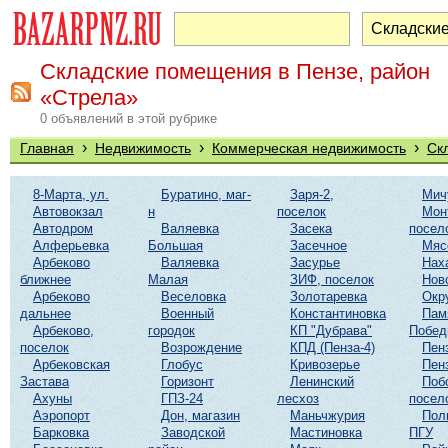
Складские помещения в Пензе, район
«Стрела»
0 объявлений в этой рубрике
›
›
›
Главная
Недвижимость
Коммерческая недвижимость
Ск
8-Марта, ул.
Буратино, маг-
Заря-2,
Мич
Автовокзал
н
поселок
Мон
Автодром
Валяевка
Засека
посел
Алферьевка
Большая
Засечное
Мяс
Арбеково
Валяевка
Засурье
Нах
ближнее
Малая
ЗИФ, поселок
Нов
Арбеково
Веселовка
Золотаревка
Окр
дальнее
Военный
Константиновка
Пам
Арбеково,
городок
КП "Дубрава"
Побе
поселок
Возрождение
КПД (Пенза-4)
Пен
Арбековская
Глобус
Кривозерье
Пен
Застава
Горизонт
Ленинский
Поб
Ахуны
ГПЗ-24
лесхоз
посел
Аэропорт
Дон, магазин
Маньчжурия
Пол
Барковка
Заводской
Мастиновка
ПГУ