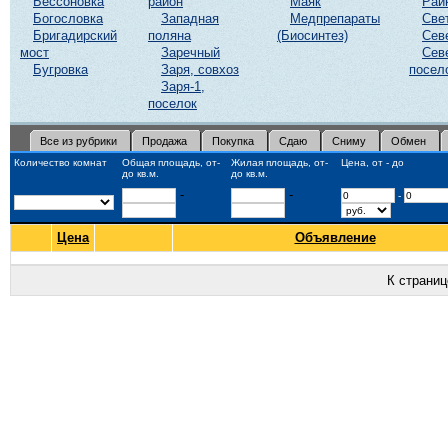
Бессоновка
район
Маяк
Рай
Богословка
Западная
Медпрепараты
Све
Бригадирский
поляна
(Биосинтез)
Сев
мост
Заречный
Сев
Бугровка
Заря, совхоз
посел
Заря-1,
поселок
Все из рубрики
Продажа
Покупка
Сдаю
Сниму
Обмен
Количество комнат
Общая площадь, от-
Жилая площадь, от-
Цена, от - до
до кв.м.
до кв.м.
-
-
-
Цена
Объявление
К страни