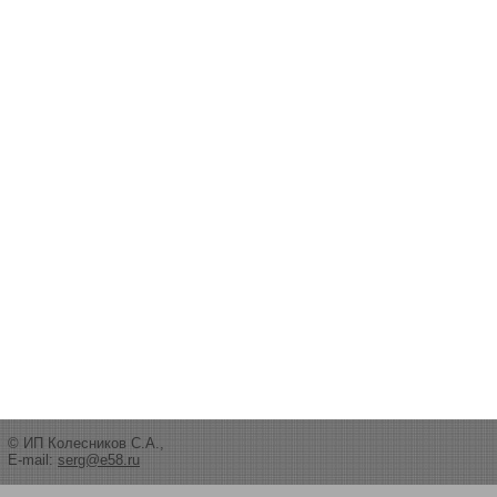
© ИП Колесников С.А.,
E-mail:
serg@e58.ru