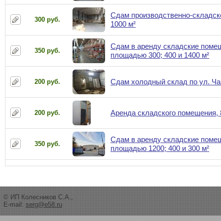
Сдам производственно-складск
300 руб.
1000 м²
Сдам в аренду складские поме
350 руб.
площадью 300; 400 и 1400 м²
Сдам холодный склад по ул. Ча
200 руб.
Аренда складского помещения, 
200 руб.
Сдам в аренду складские поме
350 руб.
площадью 1200; 400 и 300 м²
© ИП Колесников С.А.,
E-mail:
serg@e58.ru