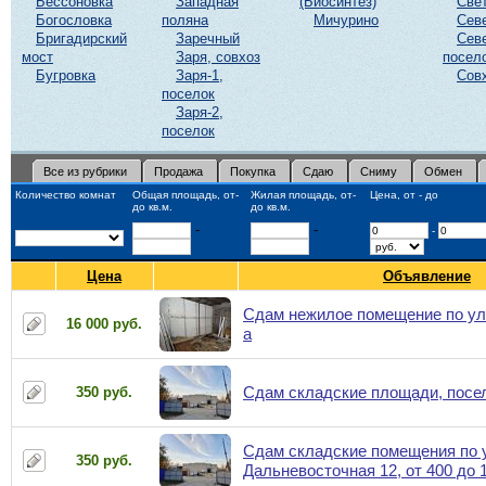
Бессоновка
Западная
(Биосинтез)
Све
Богословка
поляна
Мичурино
Сев
Бригадирский
Заречный
Сев
мост
Заря, совхоз
посел
Бугровка
Заря-1,
Сов
поселок
Заря-2,
поселок
Все из рубрики
Продажа
Покупка
Сдаю
Сниму
Обмен
Количество комнат
Общая площадь, от-
Жилая площадь, от-
Цена, от - до
до кв.м.
до кв.м.
-
-
-
Цена
Объявление
Сдам нежилое помещение по ул
16 000 руб.
а
Сдам складские площади, посе
350 руб.
Сдам складские помещения по 
350 руб.
Дальневосточная 12, от 400 до 