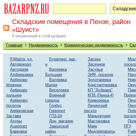
Складские помещения в Пензе, район
«Шуист»
8 объявлений в этой рубрике
›
›
›
Главная
Недвижимость
Коммерческая недвижимость
Ск
8-Марта, ул.
Буратино, маг-
Засека
Мон
Автовокзал
н
Засечное
посел
Автодром
Валяевка
Засурье
Мяс
Алферьевка
Большая
ЗИФ, поселок
Нах
Арбеково
Валяевка
Золотаревка
Нов
ближнее
Малая
Константиновка
Окр
Арбеково
Веселовка
КП "Дубрава"
Пам
дальнее
Военный
КПД (Пенза-4)
Побед
Арбеково,
городок
Кривозерье
Пенз
поселок
Глобус
Ленинский
Пенз
Арбековская
Горизонт
лесхоз
Поб
Застава
ГПЗ-24
Маньчжурия
посел
Ахуны
Дон, магазин
Мастиновка
Пол
Аэропорт
Заводской
Маяк
ПГУ
Барковка
район
Медпрепараты
Рай