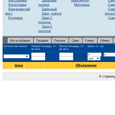
Бессоновка
Западная
(Биосинтез)
Све
Богословка
поляна
Мичурино
Сев
Бригадирский
Заречный
Сев
мост
Заря, совхоз
посел
Бугровка
Заря-1,
Сов
поселок
Заря-2,
поселок
Все из рубрики
Продажа
Покупка
Сдаю
Сниму
Обмен
Количество комнат
Общая площадь, от-
Жилая площадь, от-
Цена, от - до
до кв.м.
до кв.м.
-
-
-
Цена
Объявление
К страни