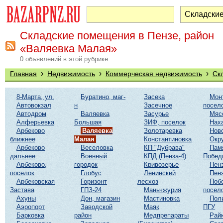
Складские помещения в Пензе, район
«Валяевка Малая»
0 объявлений в этой рубрике
›
›
›
Главная
Недвижимость
Коммерческая недвижимость
Ск
8-Марта, ул.
Буратино, маг-
Засека
Мон
Автовокзал
н
Засечное
посел
Автодром
Валяевка
Засурье
Мяс
Алферьевка
Большая
ЗИФ, поселок
Нах
Арбеково
Валяевка
Золотаревка
Нов
ближнее
Малая
Константиновка
Окр
Арбеково
Веселовка
КП "Дубрава"
Пам
дальнее
Военный
КПД (Пенза-4)
Побед
Арбеково,
городок
Кривозерье
Пенз
поселок
Глобус
Ленинский
Пенз
Арбековская
Горизонт
лесхоз
Поб
Застава
ГПЗ-24
Маньчжурия
посел
Ахуны
Дон, магазин
Мастиновка
Пол
Аэропорт
Заводской
Маяк
ПГУ
Барковка
район
Медпрепараты
Рай