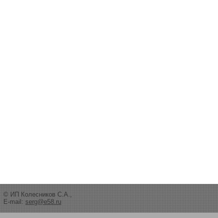
© ИП Колесников С.А.,
E-mail:
serg@e58.ru