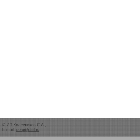
© ИП Колесников С.А.,
E-mail:
serg@e58.ru