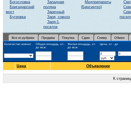
Богословка
Западная
Медпрепараты
Све
Бригадирский
поляна
(Биосинтез)
Сев
мост
Заречный
Сев
Бугровка
Заря, совхоз
посел
Заря-1,
поселок
Все из рубрики
Продажа
Покупка
Сдаю
Сниму
Обмен
Количество комнат
Общая площадь, от-
Жилая площадь, от-
Цена, от - до
до кв.м.
до кв.м.
-
-
-
Цена
Объявление
К страни