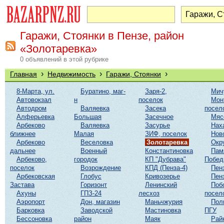
Гаражи, Стоянки в Пензе, район
«Золотаревка»
0 объявлений в этой рубрике
›
›
›
Главная
Недвижимость
Гаражи, Стоянки
8-Марта, ул.
Буратино, маг-
Заря-2,
Мич
Автовокзал
н
поселок
Мон
Автодром
Валяевка
Засека
посел
Алферьевка
Большая
Засечное
Мяс
Арбеково
Валяевка
Засурье
Нах
ближнее
Малая
ЗИФ, поселок
Нов
Арбеково
Веселовка
Золотаревка
Окр
дальнее
Военный
Константиновка
Пам
Арбеково,
городок
КП "Дубрава"
Побе
поселок
Возрождение
КПД (Пенза-4)
Пен
Арбековская
Глобус
Кривозерье
Пен
Застава
Горизонт
Ленинский
Поб
Ахуны
ГПЗ-24
лесхоз
посел
Аэропорт
Дон, магазин
Маньчжурия
Пол
Барковка
Заводской
Мастиновка
ПГУ
Бессоновка
район
Маяк
Рай