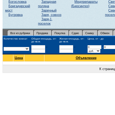
Богословка
Западная
Медпрепараты
Све
Бригадирский
поляна
(Биосинтез)
Сев
мост
Заречный
Сев
Бугровка
Заря, совхоз
посел
Заря-1,
поселок
Все из рубрики
Продажа
Покупка
Сдаю
Сниму
Обмен
Количество комнат
Общая площадь, от-
Жилая площадь, от-
Цена, от - до
до кв.м.
до кв.м.
-
-
-
Цена
Объявление
К страни