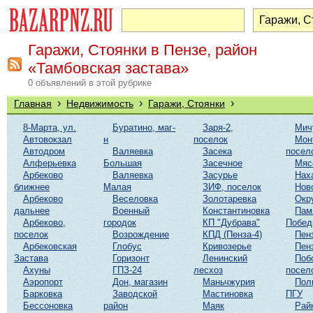
Гаражи, Стоянки в Пензе, район
«Тамбовская застава»
0 объявлений в этой рубрике
›
›
›
Главная
Недвижимость
Гаражи, Стоянки
8-Марта, ул.
Буратино, маг-
Заря-2,
Мич
Автовокзал
н
поселок
Мон
Автодром
Валяевка
Засека
посел
Алферьевка
Большая
Засечное
Мяс
Арбеково
Валяевка
Засурье
Нах
ближнее
Малая
ЗИФ, поселок
Нов
Арбеково
Веселовка
Золотаревка
Окр
дальнее
Военный
Константиновка
Пам
Арбеково,
городок
КП "Дубрава"
Побе
поселок
Возрождение
КПД (Пенза-4)
Пен
Арбековская
Глобус
Кривозерье
Пен
Застава
Горизонт
Ленинский
Поб
Ахуны
ГПЗ-24
лесхоз
посел
Аэропорт
Дон, магазин
Маньчжурия
Пол
Барковка
Заводской
Мастиновка
ПГУ
Бессоновка
район
Маяк
Рай