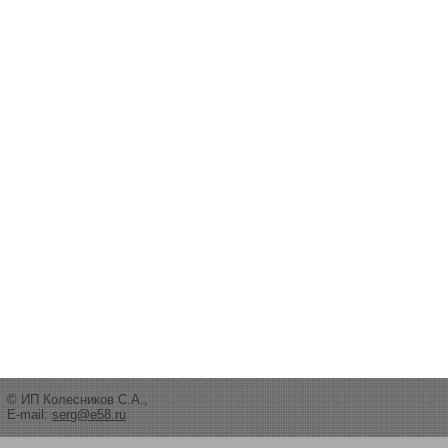
© ИП Колесников С.А.,
E-mail:
serg@e58.ru