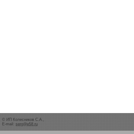
© ИП Колесников С.А.,
E-mail:
serg@e58.ru