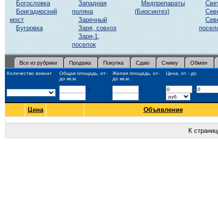
Богословка
Западная
Медпрепараты
Све
Бригадирский
поляна
(Биосинтез)
Сев
мост
Заречный
Сев
Бугровка
Заря, совхоз
посел
Заря-1,
поселок
Все из рубрики
Продажа
Покупка
Сдаю
Сниму
Обмен
Количество комнат
Общая площадь, от-
Жилая площадь, от-
Цена, от - до
до кв.м.
до кв.м.
-
-
-
Цена
Объявление
К страни