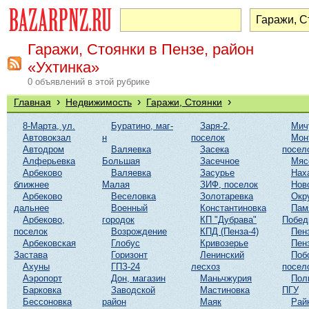
Гаражи, Стоянки в Пензе, район
«Ухтинка»
0 объявлений в этой рубрике
›
›
›
Главная
Недвижимость
Гаражи, Стоянки
8-Марта, ул.
Буратино, маг-
Заря-2,
Мич
Автовокзал
н
поселок
Мон
Автодром
Валяевка
Засека
посел
Алферьевка
Большая
Засечное
Мяс
Арбеково
Валяевка
Засурье
Нах
ближнее
Малая
ЗИФ, поселок
Нов
Арбеково
Веселовка
Золотаревка
Окр
дальнее
Военный
Константиновка
Пам
Арбеково,
городок
КП "Дубрава"
Побе
поселок
Возрождение
КПД (Пенза-4)
Пен
Арбековская
Глобус
Кривозерье
Пен
Застава
Горизонт
Ленинский
Поб
Ахуны
ГПЗ-24
лесхоз
посел
Аэропорт
Дон, магазин
Маньчжурия
Пол
Барковка
Заводской
Мастиновка
ПГУ
Бессоновка
район
Маяк
Рай