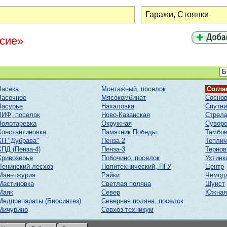
асие»
Засека
Монтажный, поселок
Согла
Засечное
Мясокомбинат
Соснов
Засурье
Нахаловка
Спутни
ЗИФ, поселок
Ново-Казанская
Стрел
Золотаревка
Окружная
Суворо
Константиновка
Памятник Победы
Тамбов
КП "Дубрава"
Пенза-2
Тепли
КПД (Пенза-4)
Пенза-3
Тернов
Кривозерье
Побочино, поселок
Ухтинк
Ленинский лесхоз
Политехнический, ПГУ
Центр
Маньчжурия
Райки
Чемод
Мастиновка
Светлая поляна
Шуист
Маяк
Север
Южная
Медпрепараты (Биосинтез)
Северная поляна, поселок
Мичурино
Совхоз техникум