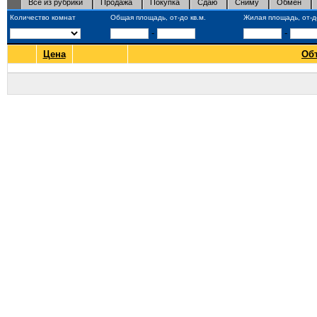
Все из рубрики
Продажа
Покупка
Сдаю
Сниму
Обмен
Количество комнат
Общая площадь, от-до кв.м.
Жилая площадь, от-до
-
-
Цена
Об