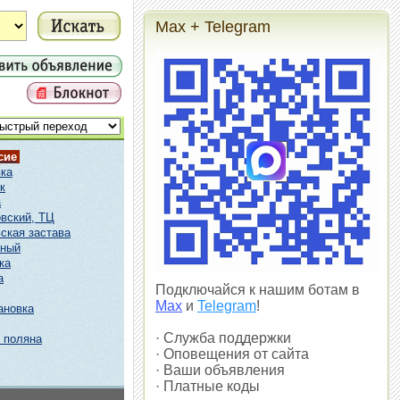
Max + Telegram
сие
ка
к
а
вский, ТЦ
ская застава
чный
ка
а
Подключайся к нашим ботам в
Max
и
Telegram
!
ановка
· Служба поддержки
 поляна
· Оповещения от сайта
· Ваши объявления
· Платные коды