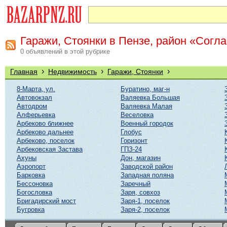
Гаражи, Стоянки в Пензе, район «Согл
0 объявлений в этой рубрике
›
›
›
Главная
Недвижимость
Гаражи, Стоянки
8-Марта, ул.
Буратино, маг-н
Автовокзал
Валяевка Большая
Автодром
Валяевка Малая
Алферьевка
Веселовка
Арбеково ближнее
Военный городок
Арбеково дальнее
Глобус
Арбеково, поселок
Горизонт
Арбековская Застава
ГПЗ-24
Ахуны
Дон, магазин
Аэропорт
Заводской район
Барковка
Западная поляна
Бессоновка
Заречный
Богословка
Заря, совхоз
Бригадирский мост
Заря-1, поселок
Бугровка
Заря-2, поселок