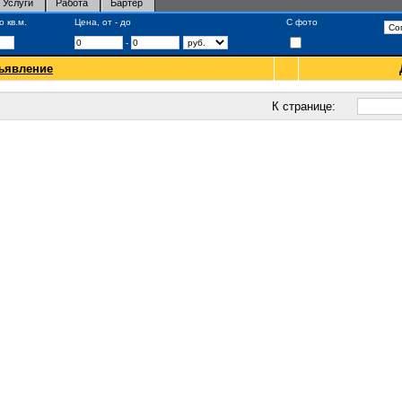
Услуги
Работа
Бартер
 кв.м.
Цена, от - до
С фото
-
ъявление
К странице: