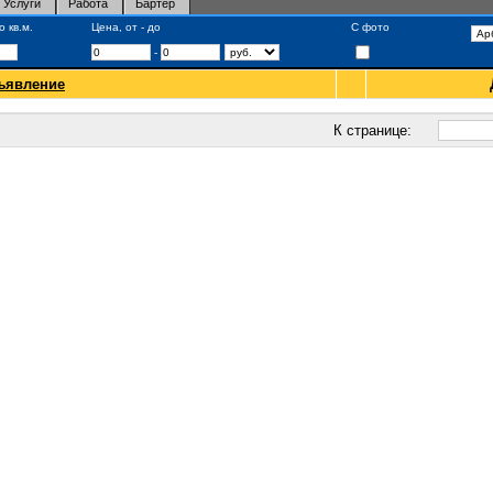
Услуги
Работа
Бартер
 кв.м.
Цена, от - до
С фото
-
ъявление
К странице: