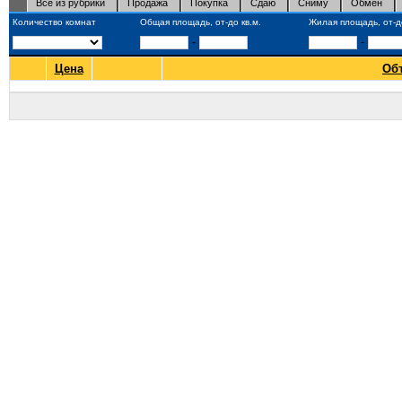
Все из рубрики
Продажа
Покупка
Сдаю
Сниму
Обмен
Количество комнат
Общая площадь, от-до кв.м.
Жилая площадь, от-до
-
-
Цена
Об