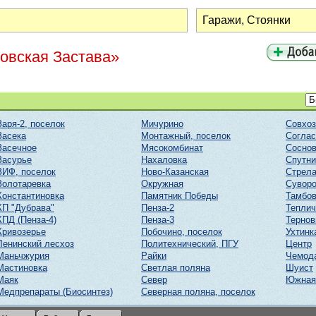
ковская Застава»
Заря-2, поселок
Мичурино
Совхоз
Засека
Монтажный, поселок
Соглас
Засечное
Мясокомбинат
Соснов
Засурье
Нахаловка
Спутни
ЗИФ, поселок
Ново-Казанская
Стрел
Золотаревка
Окружная
Суворо
Константиновка
Памятник Победы
Тамбов
КП "Дубрава"
Пенза-2
Тепли
КПД (Пенза-4)
Пенза-3
Тернов
Кривозерье
Побочино, поселок
Ухтинк
Ленинский лесхоз
Политехнический, ПГУ
Центр
Маньчжурия
Райки
Чемод
Мастиновка
Светлая поляна
Шуист
Маяк
Север
Южная
Медпрепараты (Биосинтез)
Северная поляна, поселок