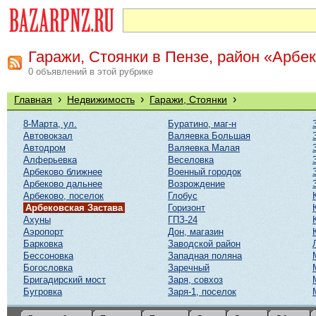
Гаражи, Стоянки в Пензе, район «Арбе
0 объявлений в этой рубрике
›
›
›
Главная
Недвижимость
Гаражи, Стоянки
8-Марта, ул.
Буратино, маг-н
Автовокзал
Валяевка Большая
Автодром
Валяевка Малая
Алферьевка
Веселовка
Арбеково ближнее
Военный городок
Арбеково дальнее
Возрождение
Арбеково, поселок
Глобус
Арбековская Застава
Горизонт
Ахуны
ГПЗ-24
Аэропорт
Дон, магазин
Барковка
Заводской район
Бессоновка
Западная поляна
Богословка
Заречный
Бригадирский мост
Заря, совхоз
Бугровка
Заря-1, поселок