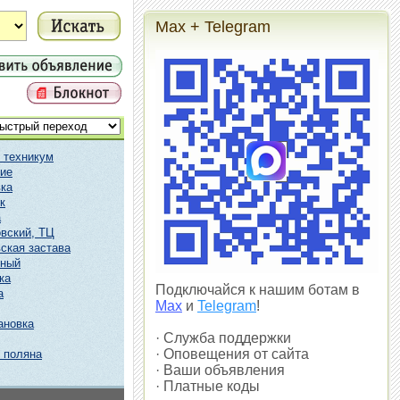
Max + Telegram
 техникум
ие
ка
к
а
вский, ТЦ
ская застава
чный
ка
Подключайся к нашим ботам в
а
Max
и
Telegram
!
ановка
· Служба поддержки
· Оповещения от сайта
 поляна
· Ваши объявления
· Платные коды