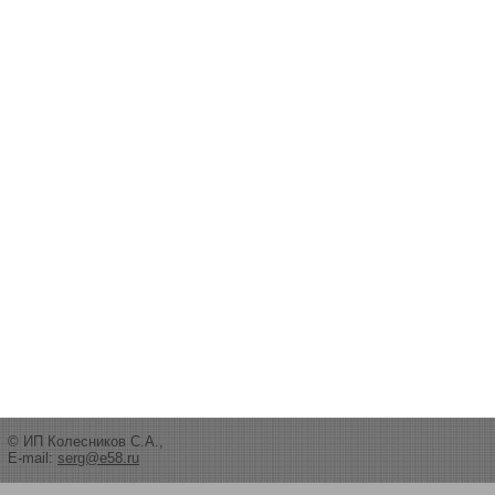
© ИП Колесников С.А.,
E-mail:
serg@e58.ru