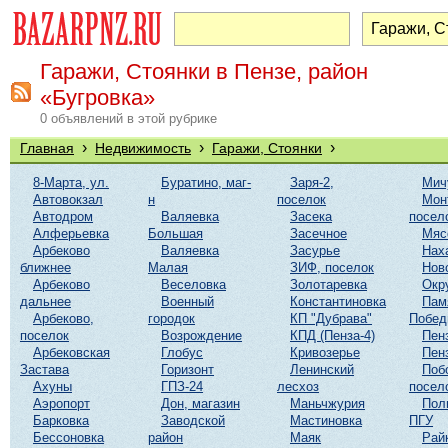
Гаражи, Стоянки в Пензе, район
«Бугровка»
0 объявлений в этой рубрике
›
›
›
Главная
Недвижимость
Гаражи, Стоянки
8-Марта, ул.
Буратино, маг-
Заря-2,
Мич
Автовокзал
н
поселок
Мон
Автодром
Валяевка
Засека
посел
Алферьевка
Большая
Засечное
Мяс
Арбеково
Валяевка
Засурье
Нах
ближнее
Малая
ЗИФ, поселок
Нов
Арбеково
Веселовка
Золотаревка
Окр
дальнее
Военный
Константиновка
Пам
Арбеково,
городок
КП "Дубрава"
Побе
поселок
Возрождение
КПД (Пенза-4)
Пен
Арбековская
Глобус
Кривозерье
Пен
Застава
Горизонт
Ленинский
Поб
Ахуны
ГПЗ-24
лесхоз
посел
Аэропорт
Дон, магазин
Маньчжурия
Пол
Барковка
Заводской
Мастиновка
ПГУ
Бессоновка
район
Маяк
Рай