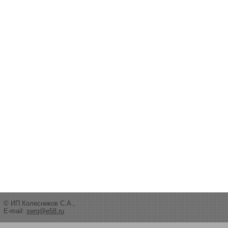
© ИП Колесников С.А.,
E-mail:
serg@e58.ru