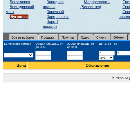
Богословка
Западная
Медпрепараты
Све
Бригадирский
поляна
(Биосинтез)
Сев
мост
Заречный
Сев
Бугровка
Заря, совхоз
посел
Заря-1,
поселок
Все из рубрики
Продажа
Покупка
Сдаю
Сниму
Обмен
Количество комнат
Общая площадь, от-
Жилая площадь, от-
Цена, от - до
до кв.м.
до кв.м.
-
-
-
Цена
Объявление
К страни