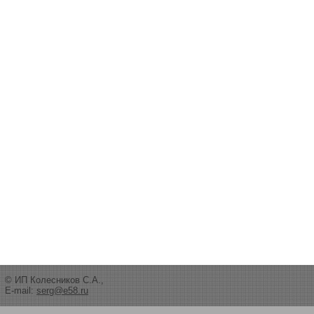
© ИП Колесников С.А.,
E-mail:
serg@e58.ru