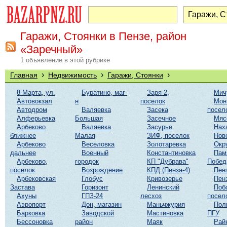
Гаражи, Стоянки в Пензе, район
«Заречный»
1 объявление в этой рубрике
›
›
›
Главная
Недвижимость
Гаражи, Стоянки
8-Марта, ул.
Буратино, маг-
Заря-2,
Мич
Автовокзал
н
поселок
Мон
Автодром
Валяевка
Засека
посел
Алферьевка
Большая
Засечное
Мяс
Арбеково
Валяевка
Засурье
Нах
ближнее
Малая
ЗИФ, поселок
Нов
Арбеково
Веселовка
Золотаревка
Окр
дальнее
Военный
Константиновка
Пам
Арбеково,
городок
КП "Дубрава"
Побе
поселок
Возрождение
КПД (Пенза-4)
Пен
Арбековская
Глобус
Кривозерье
Пен
Застава
Горизонт
Ленинский
Поб
Ахуны
ГПЗ-24
лесхоз
посел
Аэропорт
Дон, магазин
Маньчжурия
Пол
Барковка
Заводской
Мастиновка
ПГУ
Бессоновка
район
Маяк
Рай