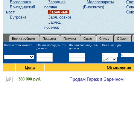
Богословка
Западная
Медпрепараты
Све
Бригадирский
поляна
(Биосинтез)
Сев
мост
Заречный
Сов
Бугровка
Заря, совхоз
Заря-1,
поселок
Все из рубрики
Продажа
Покупка
Сдаю
Сниму
Обмен
Количество комнат
Общая площадь, от-
Жилая площадь, от-
Цена, от - до
до кв.м.
до кв.м.
-
-
-
Цена
Объявление
Продам Гараж в Заречном
380 000 руб.