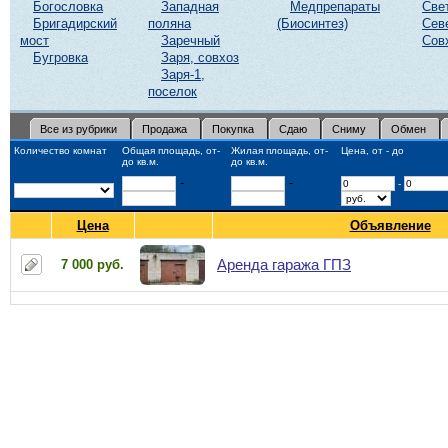
Богословка
Западная
Медпрепараты
Све
Бригадирский
поляна
(Биосинтез)
Сев
мост
Заречный
Сов
Бугровка
Заря, совхоз
Заря-1,
поселок
Все из рубрики
Продажа
Покупка
Сдаю
Сниму
Обмен
Количество комнат
Общая площадь, от-
Жилая площадь, от-
Цена, от - до
до кв.м.
до кв.м.
-
-
-
Цена
Объявление
Аренда гаража ГПЗ
7 000 руб.