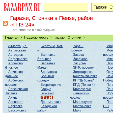
Гаражи, Стоянки в Пензе, район
«ГПЗ-24»
1 объявление в этой рубрике
›
›
›
Главная
Недвижимость
Гаражи, Стоянки
8-Марта, ул.
Буратино, маг-
Заря-2,
Мич
Автовокзал
н
поселок
Мон
Автодром
Валяевка
Засека
посел
Алферьевка
Большая
Засечное
Мяс
Арбеково
Валяевка
Засурье
Нах
ближнее
Малая
ЗИФ, поселок
Нов
Арбеково
Веселовка
Золотаревка
Окр
дальнее
Военный
Константиновка
Пам
Арбеково,
городок
КП "Дубрава"
Побе
поселок
Возрождение
КПД (Пенза-4)
Пен
Арбековская
Глобус
Кривозерье
Пен
Застава
Горизонт
Ленинский
Поб
Ахуны
ГПЗ-24
лесхоз
посел
Аэропорт
Дон, магазин
Маньчжурия
Пол
Барковка
Заводской
Мастиновка
ПГУ
Бессоновка
район
Маяк
Рай