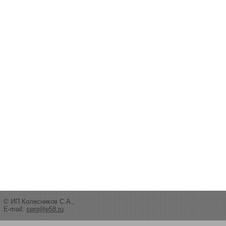
© ИП Колесников С.А.,
E-mail:
serg@e58.ru