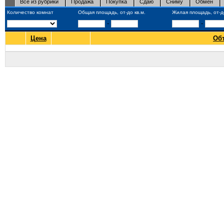
Все из рубрики
Продажа
Покупка
Сдаю
Сниму
Обмен
Количество комнат
Общая площадь, от-до кв.м.
Жилая площадь, от-до
-
-
Цена
Об