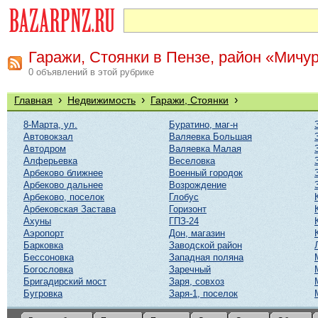
Гаражи, Стоянки в Пензе, район «Мичу
0 объявлений в этой рубрике
›
›
›
Главная
Недвижимость
Гаражи, Стоянки
8-Марта, ул.
Буратино, маг-н
Автовокзал
Валяевка Большая
Автодром
Валяевка Малая
Алферьевка
Веселовка
Арбеково ближнее
Военный городок
Арбеково дальнее
Возрождение
Арбеково, поселок
Глобус
Арбековская Застава
Горизонт
Ахуны
ГПЗ-24
Аэропорт
Дон, магазин
Барковка
Заводской район
Бессоновка
Западная поляна
Богословка
Заречный
Бригадирский мост
Заря, совхоз
Бугровка
Заря-1, поселок