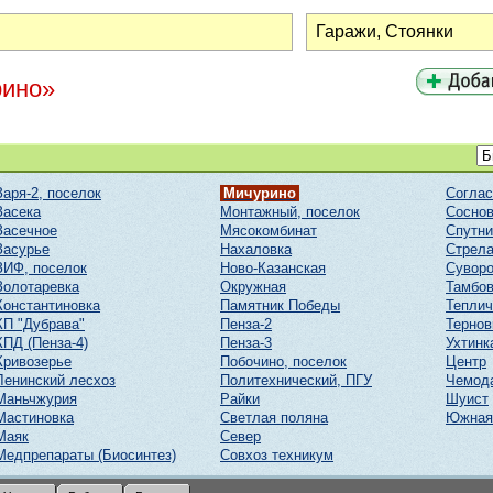
рино»
Заря-2, поселок
Мичурино
Соглас
Засека
Монтажный, поселок
Соснов
Засечное
Мясокомбинат
Спутни
Засурье
Нахаловка
Стрел
ЗИФ, поселок
Ново-Казанская
Суворо
Золотаревка
Окружная
Тамбов
Константиновка
Памятник Победы
Тепли
КП "Дубрава"
Пенза-2
Тернов
КПД (Пенза-4)
Пенза-3
Ухтинк
Кривозерье
Побочино, поселок
Центр
Ленинский лесхоз
Политехнический, ПГУ
Чемод
Маньчжурия
Райки
Шуист
Мастиновка
Светлая поляна
Южная
Маяк
Север
Медпрепараты (Биосинтез)
Совхоз техникум