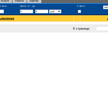
Услуги
Работа
Бартер
 кв.м.
Цена, от - до
С фото
-
ъявление
К странице: