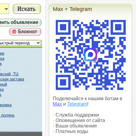
Max + Telegram
ие
ка
к
а
вский, ТЦ
ская застава
чный
ка
а
Подключайся к нашим ботам в
Max
и
Telegram
!
ановка
· Служба поддержки
 поляна
· Оповещения от сайта
· Ваши объявления
· Платные коды