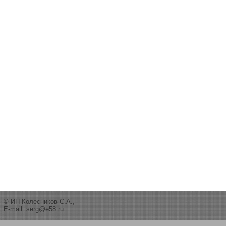
© ИП Колесников С.А.,
E-mail:
serg@e58.ru