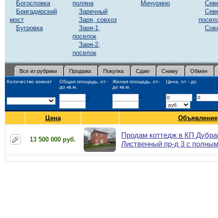
Богословка
поляна
Мичурино
Сев
Бригадирский
Заречный
Сев
мост
Заря, совхоз
посел
Бугровка
Заря-1,
Сов
поселок
Заря-2,
поселок
Все из рубрики
Продажа
Покупка
Сдаю
Сниму
Обмен
Количество комнат
Общая площадь, от-
Жилая площадь, от-
Цена, от - до
до кв.м.
до кв.м.
-
-
-
Цена
Объявление
Продам коттедж в КП Дубрав
13 500 000 руб.
Лиственный пр-д 3 с полны