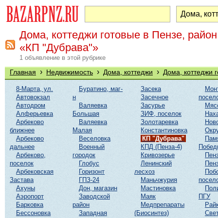
Дома, коттеджи готовые в Пензе, район
«КП "Дубрава"»
1 объявление в этой рубрике
›
›
›
Главная
Недвижимость
Дома, коттеджи
Дома, коттеджи 
8-Марта, ул.
Буратино, маг-
Засека
Мон
Автовокзал
н
Засечное
посел
Автодром
Валяевка
Засурье
Мяс
Алферьевка
Большая
ЗИФ, поселок
Нах
Арбеково
Валяевка
Золотаревка
Нов
ближнее
Малая
Константиновка
Окр
Арбеково
Веселовка
КП "Дубрава"
Пам
дальнее
Военный
КПД (Пенза-4)
Побед
Арбеково,
городок
Кривозерье
Пенз
поселок
Глобус
Ленинский
Пенз
Арбековская
Горизонт
лесхоз
Поб
Застава
ГПЗ-24
Маньчжурия
посел
Ахуны
Дон, магазин
Мастиновка
Пол
Аэропорт
Заводской
Маяк
ПГУ
Барковка
район
Медпрепараты
Рай
Бессоновка
Западная
(Биосинтез)
Све