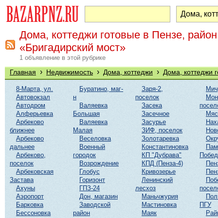
Дома, коттеджи готовые в Пензе, район
«Бригадирский мост»
1 объявление в этой рубрике
›
›
›
Главная
Недвижимость
Дома, коттеджи
Дома, коттеджи 
8-Марта, ул.
Буратино, маг-
Заря-2,
Мич
Автовокзал
н
поселок
Мон
Автодром
Валяевка
Засека
посел
Алферьевка
Большая
Засечное
Мяс
Арбеково
Валяевка
Засурье
Нах
ближнее
Малая
ЗИФ, поселок
Нов
Арбеково
Веселовка
Золотаревка
Окр
дальнее
Военный
Константиновка
Пам
Арбеково,
городок
КП "Дубрава"
Побе
поселок
Возрождение
КПД (Пенза-4)
Пен
Арбековская
Глобус
Кривозерье
Пен
Застава
Горизонт
Ленинский
Поб
Ахуны
ГПЗ-24
лесхоз
посел
Аэропорт
Дон, магазин
Маньчжурия
Пол
Барковка
Заводской
Мастиновка
ПГУ
Бессоновка
район
Маяк
Рай