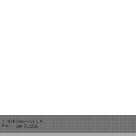
© ИП Колесников С.А.,
E-mail:
serg@e58.ru