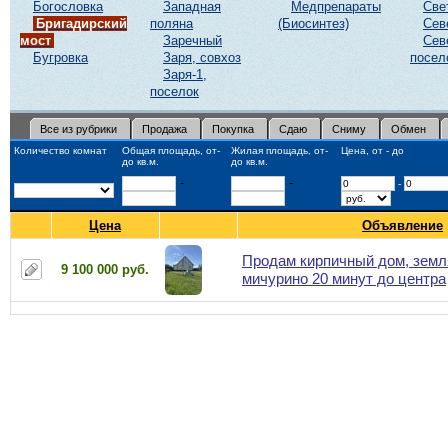
Богословка
Западная
Медпрепараты
Све
Бригадирский
поляна
(Биосинтез)
Сев
мост
Заречный
Сев
Бугровка
Заря, совхоз
посел
Заря-1,
поселок
Все из рубрики
Продажа
Покупка
Сдаю
Сниму
Обмен
Количество комнат
Общая площадь, от-
Жилая площадь, от-
Цена, от - до
до кв.м.
до кв.м.
-
-
-
Цена
Объявление
Продам кирпичный дом, земл
9 100 000 руб.
мичурино 20 минут до центра