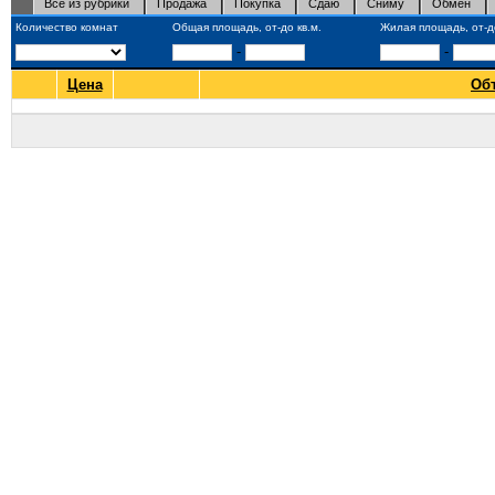
Все из рубрики
Продажа
Покупка
Сдаю
Сниму
Обмен
Количество комнат
Общая площадь, от-до кв.м.
Жилая площадь, от-до
-
-
Цена
Об