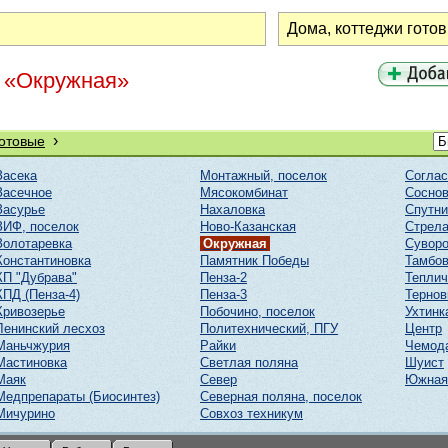
н «Окружная»
›
готовые
Засека
Монтажный, поселок
Соглас
Засечное
Мясокомбинат
Соснов
Засурье
Нахаловка
Спутни
ЗИФ, поселок
Ново-Казанская
Стрел
Золотаревка
Окружная
Суворо
Константиновка
Памятник Победы
Тамбов
КП "Дубрава"
Пенза-2
Тепли
КПД (Пенза-4)
Пенза-3
Тернов
Кривозерье
Побочино, поселок
Ухтинк
Ленинский лесхоз
Политехнический, ПГУ
Центр
Маньчжурия
Райки
Чемод
Мастиновка
Светлая поляна
Шуист
Маяк
Север
Южная
Медпрепараты (Биосинтез)
Северная поляна, поселок
Мичурино
Совхоз техникум