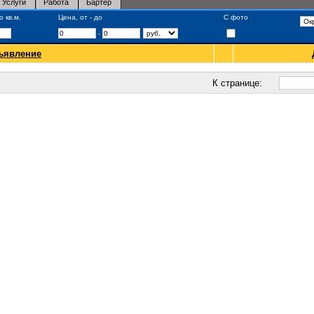
Услуги
Работа
Бартер
 кв.м.
Цена, от - до
С фото
-
ъявление
К странице: