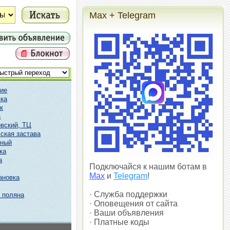
Max + Telegram
ие
ка
к
а
вский, ТЦ
ская застава
чный
ка
а
Подключайся к нашим ботам в
Max
и
Telegram
!
ановка
· Служба поддержки
 поляна
· Оповещения от сайта
· Ваши объявления
· Платные коды