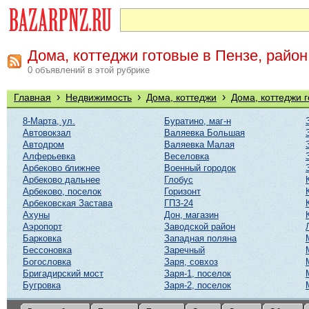
Дома, коттеджи готовые в Пензе, райо
0 объявлений в этой рубрике
›
›
›
Главная
Недвижимость
Дома, коттеджи
Дома, коттеджи 
8-Марта, ул.
Буратино, маг-н
Автовокзал
Валяевка Большая
Автодром
Валяевка Малая
Алферьевка
Веселовка
Арбеково ближнее
Военный городок
Арбеково дальнее
Глобус
Арбеково, поселок
Горизонт
Арбековская Застава
ГПЗ-24
Ахуны
Дон, магазин
Аэропорт
Заводской район
Барковка
Западная поляна
Бессоновка
Заречный
Богословка
Заря, совхоз
Бригадирский мост
Заря-1, поселок
Бугровка
Заря-2, поселок