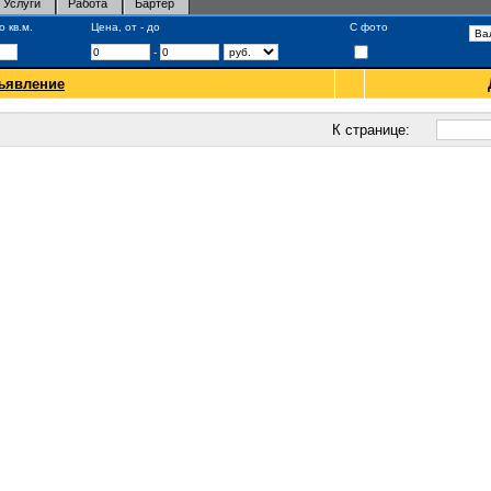
Услуги
Работа
Бартер
 кв.м.
Цена, от - до
С фото
-
ъявление
К странице: