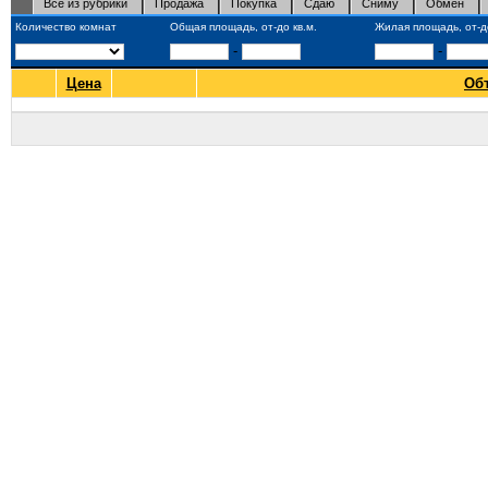
Все из рубрики
Продажа
Покупка
Сдаю
Сниму
Обмен
Количество комнат
Общая площадь, от-до кв.м.
Жилая площадь, от-до
-
-
Цена
Об