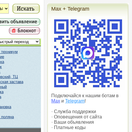
Max + Telegram
 техникум
ие
ка
к
а
вский, ТЦ
ская застава
чный
ка
Подключайся к нашим ботам в
а
Max
и
Telegram
!
ановка
· Служба поддержки
· Оповещения от сайта
 поляна
· Ваши объявления
· Платные коды