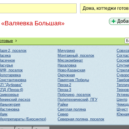
н «Валяевка Большая»
›
готовые
Заря-2, поселок
Мичурино
Совхоз
Засека
Монтажный, поселок
Соглас
Засечное
Мясокомбинат
Соснов
Засурье
Нахаловка
Спутни
ЗИФ, поселок
Ново-Казанская
Стрел
Золотаревка
Окружная
Суворо
Константиновка
Памятник Победы
Тамбов
КП "Дубрава"
Пенза-2
Тепли
КПД (Пенза-4)
Пенза-3
Тернов
Кривозерье
Побочино, поселок
Ухтинк
Ленинский лесхоз
Политехнический, ПГУ
Центр
Маньчжурия
Райки
Чемод
Мастиновка
Светлая поляна
Шуист
Маяк
Север
Южная
Медпрепараты (Биосинтез)
Северная поляна, поселок