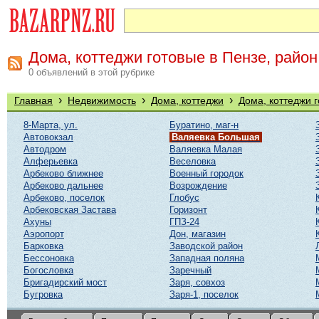
Дома, коттеджи готовые в Пензе, райо
0 объявлений в этой рубрике
›
›
›
Главная
Недвижимость
Дома, коттеджи
Дома, коттеджи 
8-Марта, ул.
Буратино, маг-н
Автовокзал
Валяевка Большая
Автодром
Валяевка Малая
Алферьевка
Веселовка
Арбеково ближнее
Военный городок
Арбеково дальнее
Возрождение
Арбеково, поселок
Глобус
Арбековская Застава
Горизонт
Ахуны
ГПЗ-24
Аэропорт
Дон, магазин
Барковка
Заводской район
Бессоновка
Западная поляна
Богословка
Заречный
Бригадирский мост
Заря, совхоз
Бугровка
Заря-1, поселок