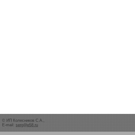
© ИП Колесников С.А.,
E-mail:
serg@e58.ru