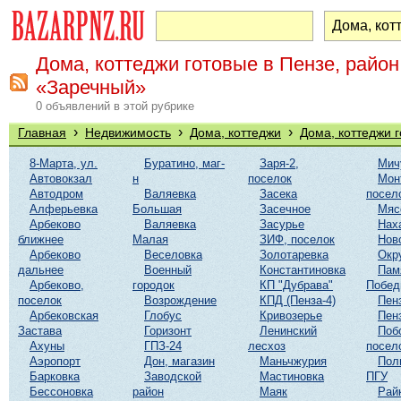
Дома, коттеджи готовые в Пензе, район
«Заречный»
0 объявлений в этой рубрике
›
›
›
Главная
Недвижимость
Дома, коттеджи
Дома, коттеджи 
8-Марта, ул.
Буратино, маг-
Заря-2,
Мич
Автовокзал
н
поселок
Мон
Автодром
Валяевка
Засека
посел
Алферьевка
Большая
Засечное
Мяс
Арбеково
Валяевка
Засурье
Нах
ближнее
Малая
ЗИФ, поселок
Нов
Арбеково
Веселовка
Золотаревка
Окр
дальнее
Военный
Константиновка
Пам
Арбеково,
городок
КП "Дубрава"
Побе
поселок
Возрождение
КПД (Пенза-4)
Пен
Арбековская
Глобус
Кривозерье
Пен
Застава
Горизонт
Ленинский
Поб
Ахуны
ГПЗ-24
лесхоз
посел
Аэропорт
Дон, магазин
Маньчжурия
Пол
Барковка
Заводской
Мастиновка
ПГУ
Бессоновка
район
Маяк
Рай