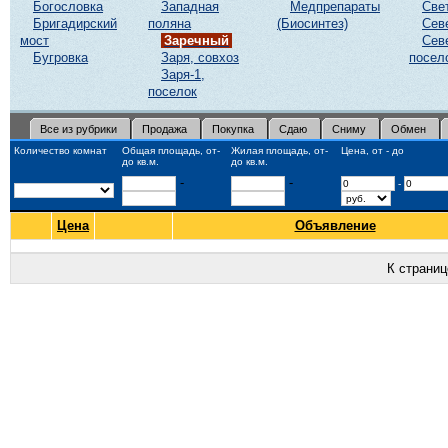
Богословка
Западная
Медпрепараты
Све
Бригадирский
поляна
(Биосинтез)
Сев
мост
Заречный
Сев
Бугровка
Заря, совхоз
посел
Заря-1,
поселок
Все из рубрики
Продажа
Покупка
Сдаю
Сниму
Обмен
Количество комнат
Общая площадь, от-
Жилая площадь, от-
Цена, от - до
до кв.м.
до кв.м.
-
-
-
Цена
Объявление
К страни