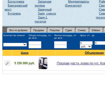
Богословка
Западная
Медпрепараты
Рай
Бригадирский
поляна
(Биосинтез)
Све
мост
Заречный
Сев
Бугровка
Заря, совхоз
Сев
Заря-1,
посел
поселок
Все из рубрики
Продажа
Покупка
Сдаю
Сниму
Обмен
Количество комнат
Общая площадь, от-
Жилая площадь, от-
Цена, от - до
до кв.м.
до кв.м.
-
-
-
Цена
Объявление
Продам часть дома по ул. Ко
5 150 000 руб.