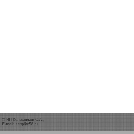
© ИП Колесников С.А.,
E-mail:
serg@e58.ru