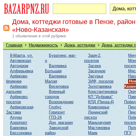
Дома, коттеджи готовые в Пензе, район
«Ново-Казанская»
1 объявление в этой рубрике
›
›
›
Главная
Недвижимость
Дома, коттеджи
Дома, коттеджи 
8-Марта, ул.
Буратино, маг-
Заря-2,
Мич
Автовокзал
н
поселок
Мон
Автодром
Валяевка
Засека
посел
Алферьевка
Большая
Засечное
Мяс
Арбеково
Валяевка
Засурье
Нах
ближнее
Малая
ЗИФ, поселок
Нов
Арбеково
Веселовка
Золотаревка
Казан
дальнее
Военный
Константиновка
Окр
Арбеково,
городок
КП "Дубрава"
Пам
поселок
Возрождение
КПД (Пенза-4)
Побе
Арбековская
Глобус
Кривозерье
Пен
Застава
Горизонт
Ленинский
Пен
Ахуны
ГПЗ-24
лесхоз
Поб
Аэропорт
Дон, магазин
Маньчжурия
посел
Барковка
Заводской
Мастиновка
Пол
Бессоновка
район
Маяк
ПГУ