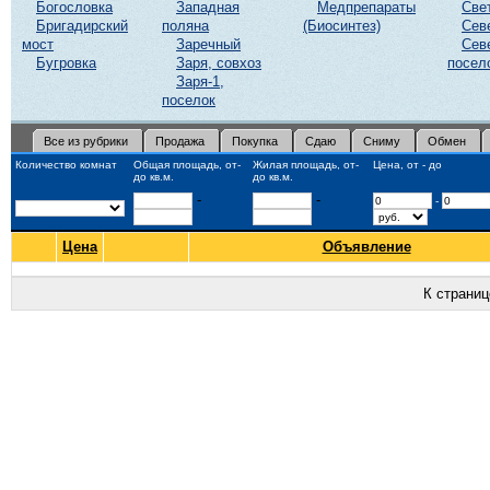
Богословка
Западная
Медпрепараты
Све
Бригадирский
поляна
(Биосинтез)
Сев
мост
Заречный
Сев
Бугровка
Заря, совхоз
посел
Заря-1,
поселок
Все из рубрики
Продажа
Покупка
Сдаю
Сниму
Обмен
Количество комнат
Общая площадь, от-
Жилая площадь, от-
Цена, от - до
до кв.м.
до кв.м.
-
-
-
Цена
Объявление
К страни