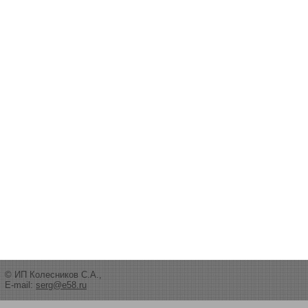
© ИП Колесников С.А.,
E-mail:
serg@e58.ru