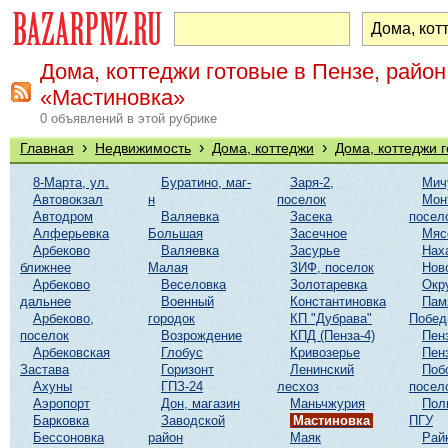
Дома, коттеджи готовые в Пензе, район
«Мастиновка»
0 объявлений в этой рубрике
›
›
›
Главная
Недвижимость
Дома, коттеджи
Дома, коттеджи 
8-Марта, ул.
Буратино, маг-
Заря-2,
Мич
Автовокзал
н
поселок
Мон
Автодром
Валяевка
Засека
посел
Алферьевка
Большая
Засечное
Мяс
Арбеково
Валяевка
Засурье
Нах
ближнее
Малая
ЗИФ, поселок
Нов
Арбеково
Веселовка
Золотаревка
Окр
дальнее
Военный
Константиновка
Пам
Арбеково,
городок
КП "Дубрава"
Побе
поселок
Возрождение
КПД (Пенза-4)
Пен
Арбековская
Глобус
Кривозерье
Пен
Застава
Горизонт
Ленинский
Поб
Ахуны
ГПЗ-24
лесхоз
посел
Аэропорт
Дон, магазин
Маньчжурия
Пол
Барковка
Заводской
Мастиновка
ПГУ
Бессоновка
район
Маяк
Рай