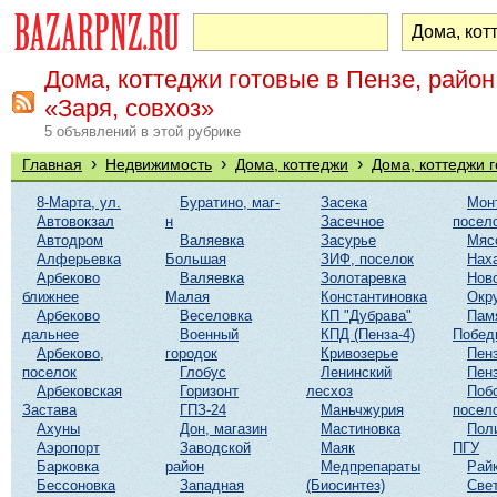
Дома, коттеджи готовые в Пензе, район
«Заря, совхоз»
5 объявлений в этой рубрике
›
›
›
Главная
Недвижимость
Дома, коттеджи
Дома, коттеджи 
8-Марта, ул.
Буратино, маг-
Засека
Мон
Автовокзал
н
Засечное
посел
Автодром
Валяевка
Засурье
Мяс
Алферьевка
Большая
ЗИФ, поселок
Нах
Арбеково
Валяевка
Золотаревка
Нов
ближнее
Малая
Константиновка
Окр
Арбеково
Веселовка
КП "Дубрава"
Пам
дальнее
Военный
КПД (Пенза-4)
Побед
Арбеково,
городок
Кривозерье
Пенз
поселок
Глобус
Ленинский
Пенз
Арбековская
Горизонт
лесхоз
Поб
Застава
ГПЗ-24
Маньчжурия
посел
Ахуны
Дон, магазин
Мастиновка
Пол
Аэропорт
Заводской
Маяк
ПГУ
Барковка
район
Медпрепараты
Рай
Бессоновка
Западная
(Биосинтез)
Све