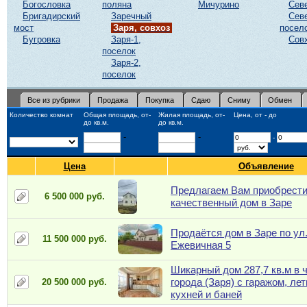
Богословка
поляна
Мичурино
Сев
Бригадирский
Заречный
Сев
мост
Заря, совхоз
посел
Бугровка
Заря-1,
Сов
поселок
Заря-2,
поселок
Все из рубрики
Продажа
Покупка
Сдаю
Сниму
Обмен
Количество комнат
Общая площадь, от-
Жилая площадь, от-
Цена, от - до
до кв.м.
до кв.м.
-
-
-
Цена
Объявление
Предлагаем Вам приобрест
6 500 000 руб.
качественный дом в Заре
Продаётся дом в Заре по ул
11 500 000 руб.
Ежевичная 5
Шикарный дом 287,7 кв.м в 
города (Заря) с гаражом, ле
20 500 000 руб.
кухней и баней