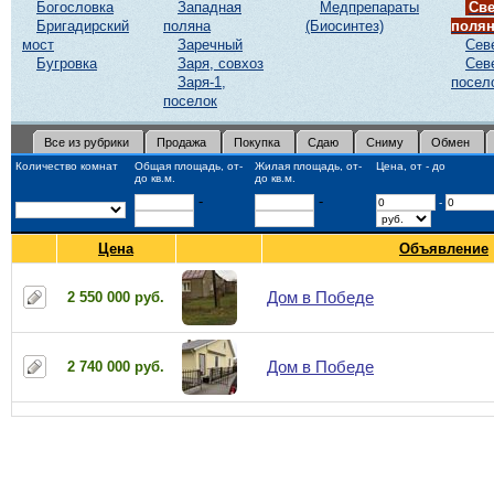
Богословка
Западная
Медпрепараты
Све
Бригадирский
поляна
(Биосинтез)
поля
мост
Заречный
Сев
Бугровка
Заря, совхоз
Сев
Заря-1,
посел
поселок
Все из рубрики
Продажа
Покупка
Сдаю
Сниму
Обмен
Количество комнат
Общая площадь, от-
Жилая площадь, от-
Цена, от - до
до кв.м.
до кв.м.
-
-
-
Цена
Объявление
Дом в Победе
2 550 000 руб.
Дом в Победе
2 740 000 руб.