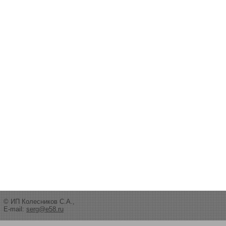
© ИП Колесников С.А.,
E-mail:
serg@e58.ru