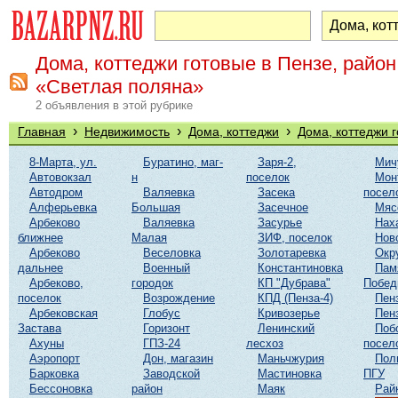
Дома, коттеджи готовые в Пензе, район
«Светлая поляна»
2 объявления в этой рубрике
›
›
›
Главная
Недвижимость
Дома, коттеджи
Дома, коттеджи 
8-Марта, ул.
Буратино, маг-
Заря-2,
Мич
Автовокзал
н
поселок
Мон
Автодром
Валяевка
Засека
посел
Алферьевка
Большая
Засечное
Мяс
Арбеково
Валяевка
Засурье
Нах
ближнее
Малая
ЗИФ, поселок
Нов
Арбеково
Веселовка
Золотаревка
Окр
дальнее
Военный
Константиновка
Пам
Арбеково,
городок
КП "Дубрава"
Побе
поселок
Возрождение
КПД (Пенза-4)
Пен
Арбековская
Глобус
Кривозерье
Пен
Застава
Горизонт
Ленинский
Поб
Ахуны
ГПЗ-24
лесхоз
посел
Аэропорт
Дон, магазин
Маньчжурия
Пол
Барковка
Заводской
Мастиновка
ПГУ
Бессоновка
район
Маяк
Рай