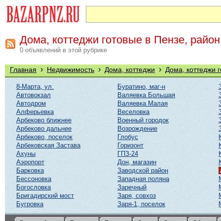
Дома, коттеджи готовые в Пензе, райо
0 объявлений в этой рубрике
›
›
›
Главная
Недвижимость
Дома, коттеджи
Дома, коттеджи 
8-Марта, ул.
Буратино, маг-н
Автовокзал
Валяевка Большая
Автодром
Валяевка Малая
Алферьевка
Веселовка
Арбеково ближнее
Военный городок
Арбеково дальнее
Возрождение
Арбеково, поселок
Глобус
Арбековская Застава
Горизонт
Ахуны
ГПЗ-24
Аэропорт
Дон, магазин
Барковка
Заводской район
Бессоновка
Западная поляна
Богословка
Заречный
Бригадирский мост
Заря, совхоз
Бугровка
Заря-1, поселок