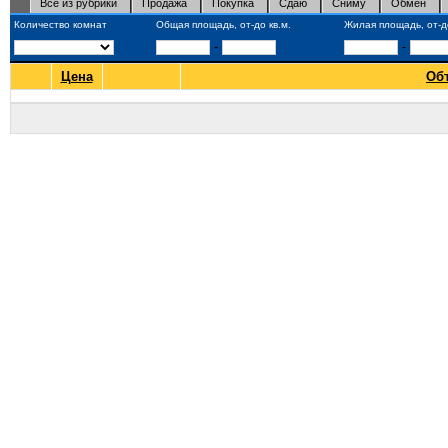
Все из рубрики
Продажа
Покупка
Сдаю
Сниму
Обмен
Количество комнат
Общая площадь, от-до кв.м.
Жилая площадь, от-до
-
-
Цена
Об