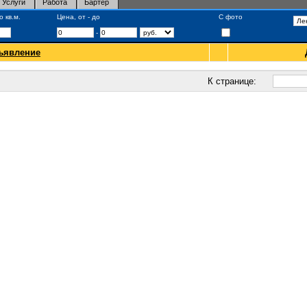
Услуги
Работа
Бартер
 кв.м.
Цена, от - до
С фото
-
ъявление
К странице: