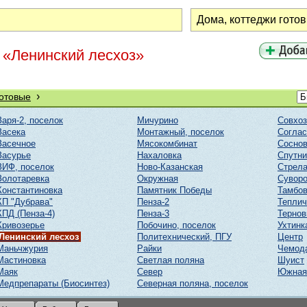
н «Ленинский лесхоз»
›
готовые
Заря-2, поселок
Мичурино
Совхоз
Засека
Монтажный, поселок
Соглас
Засечное
Мясокомбинат
Соснов
Засурье
Нахаловка
Спутни
ЗИФ, поселок
Ново-Казанская
Стрел
Золотаревка
Окружная
Суворо
Константиновка
Памятник Победы
Тамбов
КП "Дубрава"
Пенза-2
Тепли
КПД (Пенза-4)
Пенза-3
Тернов
Кривозерье
Побочино, поселок
Ухтинк
Ленинский лесхоз
Политехнический, ПГУ
Центр
Маньчжурия
Райки
Чемод
Мастиновка
Светлая поляна
Шуист
Маяк
Север
Южная
Медпрепараты (Биосинтез)
Северная поляна, поселок