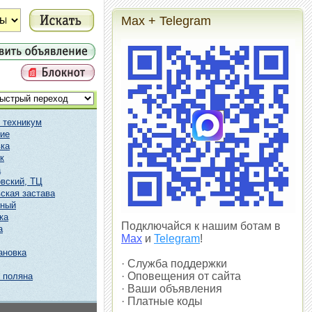
Max + Telegram
 техникум
ие
ка
к
а
вский, ТЦ
ская застава
чный
ка
Подключайся к нашим ботам в
а
Max
и
Telegram
!
ановка
· Служба поддержки
· Оповещения от сайта
 поляна
· Ваши объявления
· Платные коды