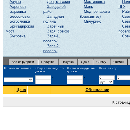
Ахуны
Дон, магазин
Мастиновка
Пол
Аэропорт
Заводской
Маяк
ПГУ
Барковка
район
Медпрепараты
Рай
Бессоновка
Западная
(Биосинтез)
Све
Богословка
поляна
Мичурино
Сев
Бригадирский
Заречный
Сев
мост
Заря, совхоз
посел
Бугровка
Заря-1,
Сов
поселок
Заря-2,
поселок
Все из рубрики
Продажа
Покупка
Сдаю
Сниму
Обмен
Количество комнат
Общая площадь, от-
Жилая площадь, от-
Цена, от - до
до кв.м.
до кв.м.
-
-
-
Цена
Объявление
К страни