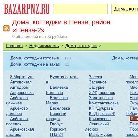
Дома, коттеджи в Пензе, район
«Пенза-2»
0 объявлений в этой рубрике
›
›
›
Главная
Недвижимость
Дома, коттеджи
Дома, коттеджи готовые
Дома, котте
123
Дома, коттеджи на заказ
12
8-Марта, ул.
Буратино, маг-
Засека
Мон
Автовокзал
н
Засечное
посел
Автодром
Валяевка
Засурье
Мяс
Алферьевка
Большая
ЗИФ, поселок
Нах
Арбеково
Валяевка
Золотаревка
Нов
ближнее
Малая
Константиновка
Окр
Арбеково
Веселовка
КП "Дубрава"
Пам
дальнее
Военный
КПД (Пенза-4)
Побед
Арбеково,
городок
Кривозерье
Пен
поселок
Глобус
Ленинский
Пенз
Арбековская
Горизонт
лесхоз
Поб
Застава
ГПЗ-24
Маньчжурия
посел