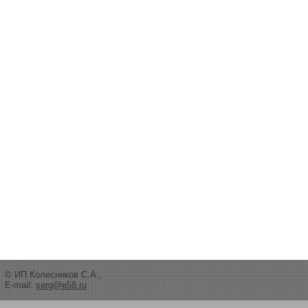
© ИП Колесников С.А.,
E-mail:
serg@e58.ru