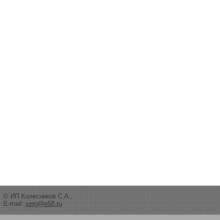
© ИП Колесников С.А.,
E-mail:
serg@e58.ru