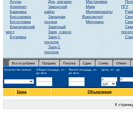
Ахуны
Дон, магазин
Мастиновка
Пол
Аэропорт
Заводской
Маяк
ПГУ
Барковка
район
Медпрепараты
Рай
Бессоновка
Западная
(Биосинтез)
Све
Богословка
поляна
Мичурино
Сев
Бригадирский
Заречный
Сев
мост
Заря, совхоз
посел
Бугровка
Заря-1,
Сов
поселок
Заря-2,
поселок
Все из рубрики
Продажа
Покупка
Сдаю
Сниму
Обмен
Количество комнат
Общая площадь, от-
Жилая площадь, от-
Цена, от - до
до кв.м.
до кв.м.
-
-
-
Цена
Объявление
К страни