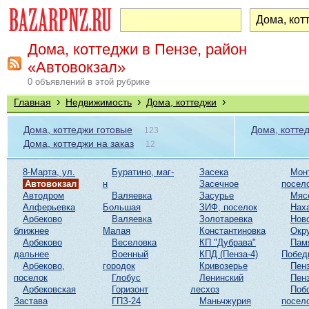
Дома, коттеджи в Пензе, район
«Автовокзал»
0 объявлений в этой рубрике
›
›
›
Главная
Недвижимость
Дома, коттеджи
Дома, коттеджи готовые
Дома, котте
123
Дома, коттеджи на заказ
12
8-Марта, ул.
Буратино, маг-
Засека
Мон
Автовокзал
н
Засечное
посел
Автодром
Валяевка
Засурье
Мяс
Алферьевка
Большая
ЗИФ, поселок
Нах
Арбеково
Валяевка
Золотаревка
Нов
ближнее
Малая
Константиновка
Окр
Арбеково
Веселовка
КП "Дубрава"
Пам
дальнее
Военный
КПД (Пенза-4)
Побед
Арбеково,
городок
Кривозерье
Пенз
поселок
Глобус
Ленинский
Пенз
Арбековская
Горизонт
лесхоз
Поб
Застава
ГПЗ-24
Маньчжурия
посел