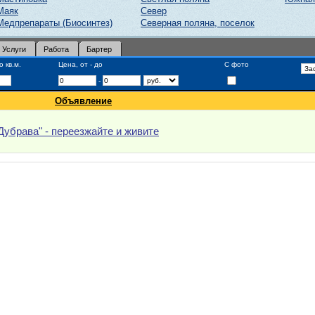
Маяк
Север
Медпрепараты (Биосинтез)
Северная поляна, поселок
Услуги
Работа
Бартер
 кв.м.
Цена, от - до
С фото
-
Объявление
Дубрава" - переезжайте и живите