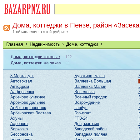
Дома, коттеджи в Пензе, район «Засека
1 объявление в этой рубрике
›
›
›
Главная
Недвижимость
Дома, коттеджи
Дома, коттеджи готовые
122
Дома, коттеджи на заказ
11
8-Марта, ул.
Буратино, маг-н
Автовокзал
Валяевка Большая
Автодром
Валяевка Малая
Алферьевка
Веселовка
Арбеково ближнее
Военный городок
Арбеково дальнее
Возрождение
Арбеково, поселок
Глобус
Арбековская Застава
Горизонт
Ахуны
ГПЗ-24
Аэропорт
Дон, магазин
Барковка
Заводской район
Бессоновка
Западная поляна
Богословка
Заречный