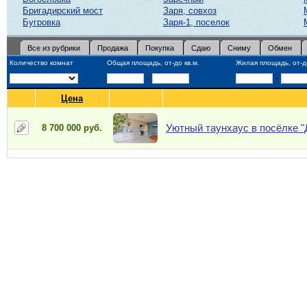
Бригадирский мост
Заря, совхоз
Бугровка
Заря-1, поселок
Все из рубрики
Продажа
Покупка
Сдаю
Сниму
Обмен
Количество комнат
Общая площадь, от-до кв.м.
Жилая площадь, от-до
-
-
Цена
Уютный таунхаус в посёлке "
8 700 000 руб.