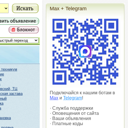
Max + Telegram
 техникум
ие
к
а
вский, ТЦ
Подключайся к нашим ботам в
ская застава
Max
и
Telegram
!
чный
ка
· Служба поддержки
а
· Оповещения от сайта
ановка
· Ваши объявления
· Платные коды
 поляна