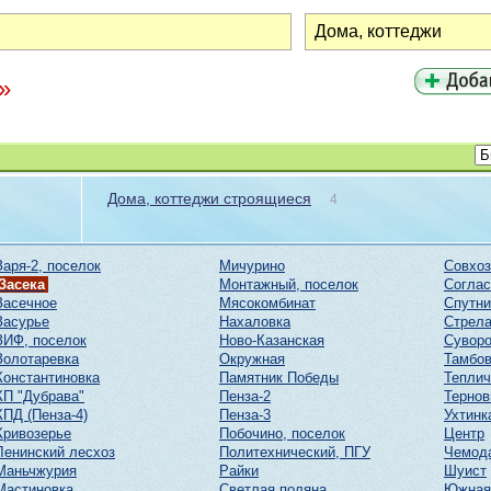
»
Дома, коттеджи строящиеся
4
Заря-2, поселок
Мичурино
Совхоз
Засека
Монтажный, поселок
Соглас
Засечное
Мясокомбинат
Спутни
Засурье
Нахаловка
Стрел
ЗИФ, поселок
Ново-Казанская
Суворо
Золотаревка
Окружная
Тамбов
Константиновка
Памятник Победы
Тепли
КП "Дубрава"
Пенза-2
Тернов
КПД (Пенза-4)
Пенза-3
Ухтинк
Кривозерье
Побочино, поселок
Центр
Ленинский лесхоз
Политехнический, ПГУ
Чемод
Маньчжурия
Райки
Шуист
Мастиновка
Светлая поляна
Южная