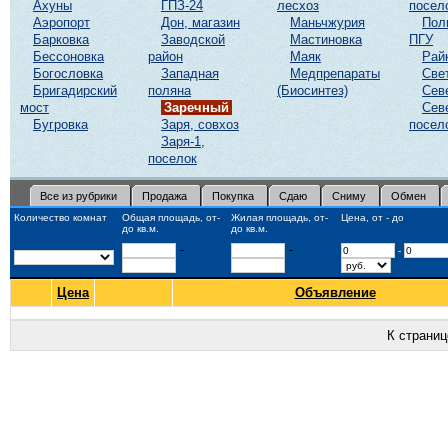
Ахуны
ГПЗ-24
лесхоз
посел
Аэропорт
Дон, магазин
Маньчжурия
Пол
Барковка
Заводской
Мастиновка
ПГУ
Бессоновка
район
Маяк
Рай
Богословка
Западная
Медпрепараты
Све
Бригадирский
поляна
(Биосинтез)
Сев
мост
Заречный
Сев
Бугровка
Заря, совхоз
посел
Заря-1,
поселок
Все из рубрики
Продажа
Покупка
Сдаю
Сниму
Обмен
Количество комнат
Общая площадь, от-
Жилая площадь, от-
Цена, от - до
до кв.м.
до кв.м.
-
-
-
Цена
Объявление
К страни