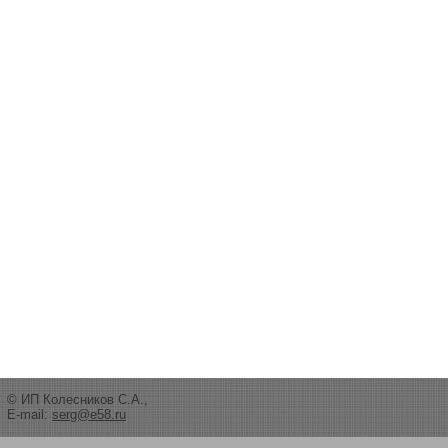
© ИП Колесников С.А.,
E-mail:
serg@e58.ru