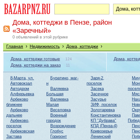
Дома, коттеджи в Пензе, район
«Заречный»
0 объявлений в этой рубрике
›
›
›
Главная
Недвижимость
Дома, коттеджи
Дома, коттеджи готовые
Дома, котте
124
Дома, коттеджи на заказ
11
8-Марта, ул.
Буратино, маг-
Заря-2,
Мич
Автовокзал
н
поселок
Мон
Автодром
Валяевка
Засека
посел
Алферьевка
Большая
Засечное
Мяс
Арбеково
Валяевка
Засурье
Нах
ближнее
Малая
ЗИФ, поселок
Нов
Арбеково
Веселовка
Золотаревка
Окр
дальнее
Военный
Константиновка
Пам
Арбеково,
городок
КП "Дубрава"
Побе
поселок
Возрождение
КПД (Пенза-4)
Пен
Арбековская
Глобус
Кривозерье
Пен
Застава
Горизонт
Ленинский
Поб