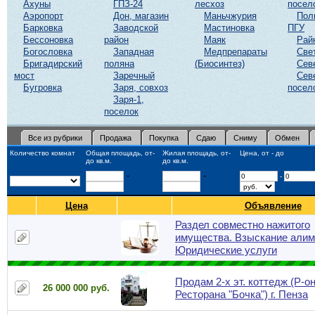
Ахуны
ГПЗ-24
лесхоз
посел
Аэропорт
Дон, магазин
Маньчжурия
Пол
Барковка
Заводской
Мастиновка
ПГУ
Бессоновка
район
Маяк
Рай
Богословка
Западная
Медпрепараты
Све
Бригадирский
поляна
(Биосинтез)
Сев
мост
Заречный
Сев
Бугровка
Заря, совхоз
посел
Заря-1,
поселок
Все из рубрики
Продажа
Покупка
Сдаю
Сниму
Обмен
Количество комнат
Общая площадь, от-
Жилая площадь, от-
Цена, от - до
до кв.м.
до кв.м.
-
-
-
Цена
Объявление
Раздел совместно нажитого
имущества. Взыскание алим
Юридические услуги
Продам 2-х эт. коттедж (Р-о
26 000 000 руб.
Ресторана "Бочка") г. Пенза