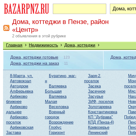
Дома, коттеджи в Пензе, район
«Центр»
2 объявления в этой рубрике
›
›
›
Главная
Недвижимость
Дома, коттеджи
Дома, коттеджи готовые
Дома, котте
123
Дома, коттеджи на заказ
11
8-Марта, ул.
Буратино, маг-
Заря-2,
Мич
Автовокзал
н
поселок
Мон
Автодром
Валяевка
Засека
посел
Алферьевка
Большая
Засечное
Мяс
Арбеково
Валяевка
Засурье
Нах
ближнее
Малая
ЗИФ, поселок
Нов
Арбеково
Веселовка
Золотаревка
Окр
дальнее
Военный
Константиновка
Пам
Арбеково,
городок
КП "Дубрава"
Побе
поселок
Возрождение
КПД (Пенза-4)
Пен
Арбековская
Глобус
Кривозерье
Пен
Застава
Горизонт
Ленинский
Поб