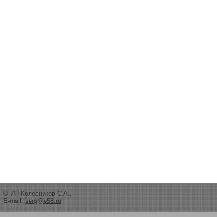
© ИП Колесников С.А.,
E-mail:
serg@e58.ru