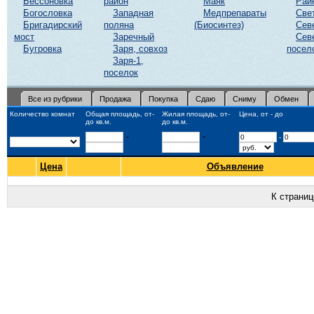
Бессоновка
район
Маяк
Рай
Богословка
Западная
Медпрепараты
Све
Бригадирский
поляна
(Биосинтез)
Сев
мост
Заречный
Сев
Бугровка
Заря, совхоз
посел
Заря-1,
поселок
Все из рубрики
Продажа
Покупка
Сдаю
Сниму
Обмен
Количество комнат
Общая площадь, от-
Жилая площадь, от-
Цена, от - до
до кв.м.
до кв.м.
-
-
-
Цена
Объявление
К страни