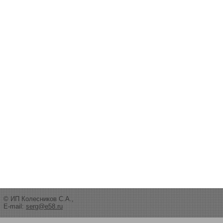
© ИП Колесников С.А.,
E-mail:
serg@e58.ru