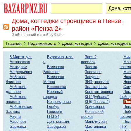
Дома, коттеджи строящиеся в Пензе,
район «Пенза-2»
0 объявлений в этой рубрике
›
›
›
Главная
Недвижимость
Дома, коттеджи
Дома, коттеджи 
8-Марта, ул.
Буратино, маг-
Заря-2,
Мич
Автовокзал
н
поселок
Мон
Автодром
Валяевка
Засека
посел
Алферьевка
Большая
Засечное
Мяс
Арбеково
Валяевка
Засурье
Нах
ближнее
Малая
ЗИФ, поселок
Нов
Арбеково
Веселовка
Золотаревка
Окр
дальнее
Военный
Константиновка
Пам
Арбеково,
городок
КП "Дубрава"
Побе
поселок
Возрождение
КПД (Пенза-4)
Пен
Арбековская
Глобус
Кривозерье
Пен
Застава
Горизонт
Ленинский
Поб
Ахуны
ГПЗ-24
лесхоз
посел
Аэропорт
Дон, магазин
Маньчжурия
Пол
Барковка
Заводской
Мастиновка
ПГУ