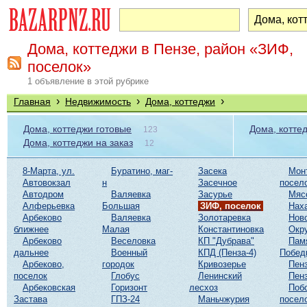
Дома, коттеджи в Пензе, район «ЗИФ,
поселок»
1 объявление в этой рубрике
›
›
›
Главная
Недвижимость
Дома, коттеджи
Дома, коттеджи готовые
Дома, котте
123
Дома, коттеджи на заказ
12
8-Марта, ул.
Буратино, маг-
Засека
Мон
Автовокзал
н
Засечное
посел
Автодром
Валяевка
Засурье
Мяс
Алферьевка
Большая
ЗИФ, поселок
Нах
Арбеково
Валяевка
Золотаревка
Нов
ближнее
Малая
Константиновка
Окр
Арбеково
Веселовка
КП "Дубрава"
Пам
дальнее
Военный
КПД (Пенза-4)
Побед
Арбеково,
городок
Кривозерье
Пенз
поселок
Глобус
Ленинский
Пенз
Арбековская
Горизонт
лесхоз
Поб
Застава
ГПЗ-24
Маньчжурия
посел