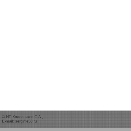
© ИП Колесников С.А.,
E-mail:
serg@e58.ru