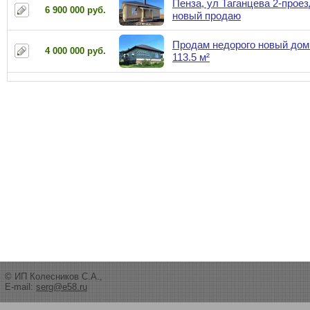
Пенза, ул Таганцева 2-проез
6 900 000 руб.
новый продаю
Продам недорого новый дом
4 000 000 руб.
113.5 м²
© ИП Колесников С.А.,
E-mail:
serg@e58.ru