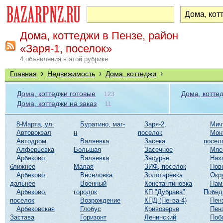
Дома, коттеджи в Пензе, район
«Заря-1, поселок»
4 объявления в этой рубрике
›
›
›
Главная
Недвижимость
Дома, коттеджи
Дома, коттеджи готовые
Дома, котте
123
Дома, коттеджи на заказ
11
8-Марта, ул.
Буратино, маг-
Заря-2,
Мич
Автовокзал
н
поселок
Мон
Автодром
Валяевка
Засека
посел
Алферьевка
Большая
Засечное
Мяс
Арбеково
Валяевка
Засурье
Нах
ближнее
Малая
ЗИФ, поселок
Нов
Арбеково
Веселовка
Золотаревка
Окр
дальнее
Военный
Константиновка
Пам
Арбеково,
городок
КП "Дубрава"
Побе
поселок
Возрождение
КПД (Пенза-4)
Пен
Арбековская
Глобус
Кривозерье
Пен
Застава
Горизонт
Ленинский
Поб