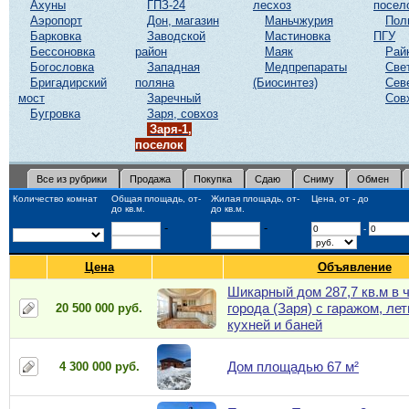
Ахуны
ГПЗ-24
лесхоз
посел
Аэропорт
Дон, магазин
Маньчжурия
Пол
Барковка
Заводской
Мастиновка
ПГУ
Бессоновка
район
Маяк
Рай
Богословка
Западная
Медпрепараты
Све
Бригадирский
поляна
(Биосинтез)
Сев
мост
Заречный
Сов
Бугровка
Заря, совхоз
Заря-1,
поселок
Все из рубрики
Продажа
Покупка
Сдаю
Сниму
Обмен
Количество комнат
Общая площадь, от-
Жилая площадь, от-
Цена, от - до
до кв.м.
до кв.м.
-
-
-
Цена
Объявление
Шикарный дом 287,7 кв.м в 
города (Заря) с гаражом, ле
20 500 000 руб.
кухней и баней
Дом площадью 67 м²
4 300 000 руб.