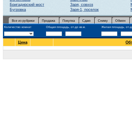
Бригадирский мост
Заря, совхоз
Бугровка
Заря-1, поселок
Все из рубрики
Продажа
Покупка
Сдаю
Сниму
Обмен
Количество комнат
Общая площадь, от-до кв.м.
Жилая площадь, от-до
-
-
Цена
Об