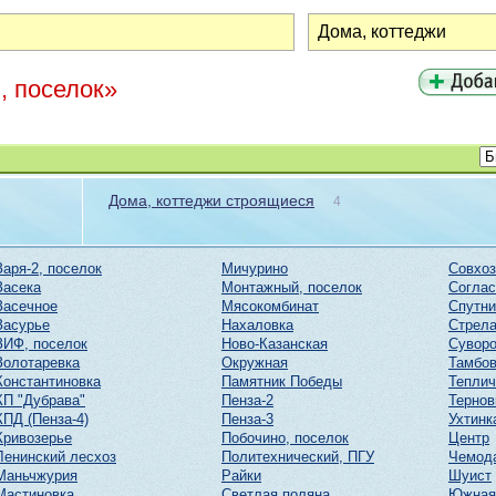
, поселок»
Дома, коттеджи строящиеся
4
Заря-2, поселок
Мичурино
Совхоз
Засека
Монтажный, поселок
Соглас
Засечное
Мясокомбинат
Спутни
Засурье
Нахаловка
Стрел
ЗИФ, поселок
Ново-Казанская
Суворо
Золотаревка
Окружная
Тамбов
Константиновка
Памятник Победы
Тепли
КП "Дубрава"
Пенза-2
Тернов
КПД (Пенза-4)
Пенза-3
Ухтинк
Кривозерье
Побочино, поселок
Центр
Ленинский лесхоз
Политехнический, ПГУ
Чемод
Маньчжурия
Райки
Шуист
Мастиновка
Светлая поляна
Южная