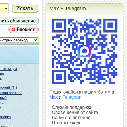
Max + Telegram
 техникум
ие
к
а
вский, ТЦ
Подключайся к нашим ботам в
ская застава
Max
и
Telegram
!
чный
ка
· Служба поддержки
а
· Оповещения от сайта
ановка
· Ваши объявления
· Платные коды
 поляна