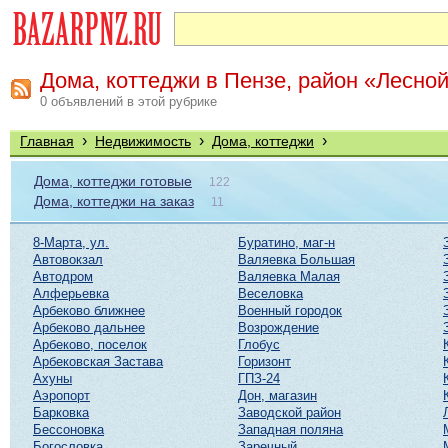
Дома, коттеджи в Пензе, район «Лесной
0 объявлений в этой рубрике
›
›
›
Главная
Недвижимость
Дома, коттеджи
Дома, коттеджи готовые
122
Дома, коттеджи на заказ
11
8-Марта, ул.
Буратино, маг-н
Автовокзал
Валяевка Большая
Автодром
Валяевка Малая
Алферьевка
Веселовка
Арбеково ближнее
Военный городок
Арбеково дальнее
Возрождение
Арбеково, поселок
Глобус
Арбековская Застава
Горизонт
Ахуны
ГПЗ-24
Аэропорт
Дон, магазин
Барковка
Заводской район
Бессоновка
Западная поляна
Богословка
Заречный