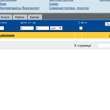
Маяк
Север
Медпрепараты (Биосинтез)
Северная поляна, поселок
Услуги
Работа
Бартер
 кв.м.
Цена, от - до
С фото
-
ъявление
К странице: