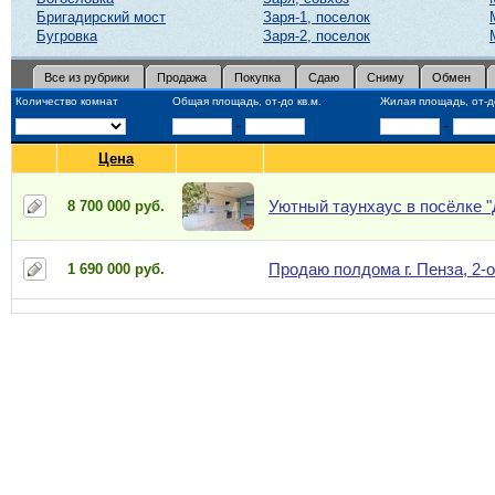
Бригадирский мост
Заря-1, поселок
Бугровка
Заря-2, поселок
Все из рубрики
Продажа
Покупка
Сдаю
Сниму
Обмен
Количество комнат
Общая площадь, от-до кв.м.
Жилая площадь, от-до
-
-
Цена
Уютный таунхаус в посёлке "
8 700 000 руб.
Продаю полдома г. Пенза, 2-
1 690 000 руб.