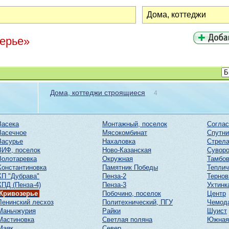
зерье»
Дома, коттеджи строящиеся
4
Засека
Монтажный, поселок
Соглас
Засечное
Мясокомбинат
Спутни
Засурье
Нахаловка
Стрел
ЗИФ, поселок
Ново-Казанская
Суворо
Золотаревка
Окружная
Тамбов
Константиновка
Памятник Победы
Тепли
КП "Дубрава"
Пенза-2
Тернов
КПД (Пенза-4)
Пенза-3
Ухтинк
Кривозерье
Побочино, поселок
Центр
Ленинский лесхоз
Политехнический, ПГУ
Чемод
Маньчжурия
Райки
Шуист
Мастиновка
Светлая поляна
Южная
Маяк
Север