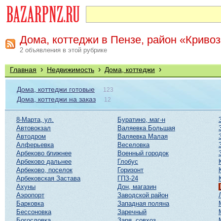
Дома, коттеджи в Пензе, район «Криво
2 объявления в этой рубрике
›
›
›
Главная
Недвижимость
Дома, коттеджи
Дома, коттеджи готовые
123
Дома, коттеджи на заказ
12
8-Марта, ул.
Буратино, маг-н
Автовокзал
Валяевка Большая
Автодром
Валяевка Малая
Алферьевка
Веселовка
Арбеково ближнее
Военный городок
Арбеково дальнее
Глобус
Арбеково, поселок
Горизонт
Арбековская Застава
ГПЗ-24
Ахуны
Дон, магазин
Аэропорт
Заводской район
Барковка
Западная поляна
Бессоновка
Заречный
Богословка
Заря, совхоз