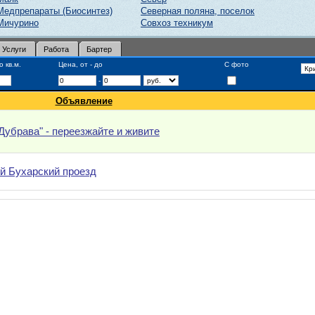
Медпрепараты (Биосинтез)
Северная поляна, поселок
Мичурино
Совхоз техникум
Услуги
Работа
Бартер
 кв.м.
Цена, от - до
С фото
-
Объявление
Дубрава" - переезжайте и живите
ой Бухарский проезд