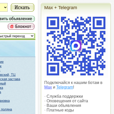
Max + Telegram
ие
к
а
вский, ТЦ
ская застава
Подключайся к нашим ботам в
чный
Max
и
Telegram
!
ка
а
· Служба поддержки
ановка
· Оповещения от сайта
· Ваши объявления
 поляна
· Платные коды