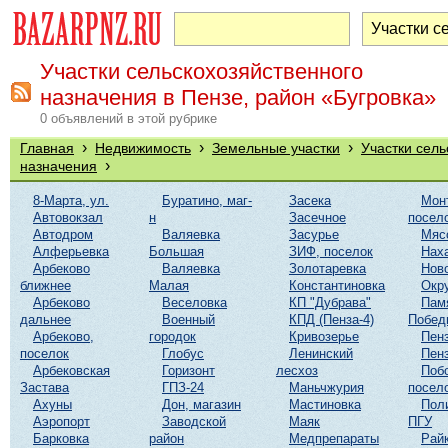
Участки сельскохозяйственного
назначения в Пензе, район «Бугровка»
0 объявлений в этой рубрике
›
›
›
Главная
Недвижимость
Земельные участки
Участки сель
›
назначения
8-Марта, ул.
Буратино, маг-
Засека
Мон
Автовокзал
н
Засечное
посел
Автодром
Валяевка
Засурье
Мяс
Алферьевка
Большая
ЗИФ, поселок
Нах
Арбеково
Валяевка
Золотаревка
Нов
ближнее
Малая
Константиновка
Окр
Арбеково
Веселовка
КП "Дубрава"
Пам
дальнее
Военный
КПД (Пенза-4)
Побед
Арбеково,
городок
Кривозерье
Пенз
поселок
Глобус
Ленинский
Пенз
Арбековская
Горизонт
лесхоз
Поб
Застава
ГПЗ-24
Маньчжурия
посел
Ахуны
Дон, магазин
Мастиновка
Пол
Аэропорт
Заводской
Маяк
ПГУ
Барковка
район
Медпрепараты
Рай