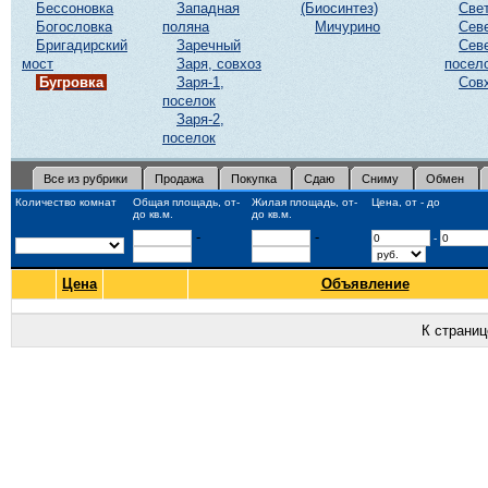
Бессоновка
Западная
(Биосинтез)
Све
Богословка
поляна
Мичурино
Сев
Бригадирский
Заречный
Сев
мост
Заря, совхоз
посел
Бугровка
Заря-1,
Сов
поселок
Заря-2,
поселок
Все из рубрики
Продажа
Покупка
Сдаю
Сниму
Обмен
Количество комнат
Общая площадь, от-
Жилая площадь, от-
Цена, от - до
до кв.м.
до кв.м.
-
-
-
Цена
Объявление
К страни