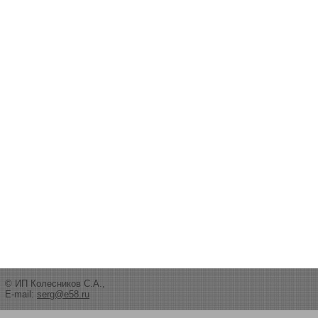
© ИП Колесников С.А.,
E-mail:
serg@e58.ru