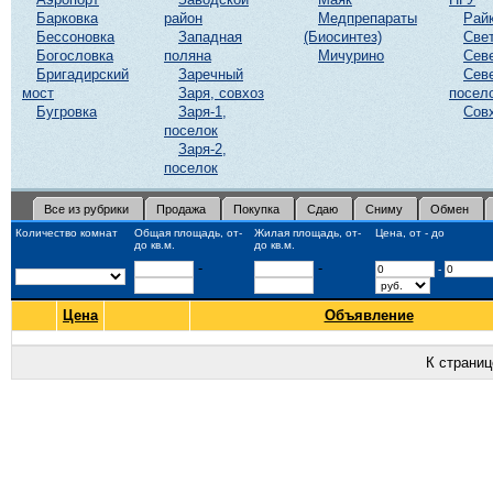
Барковка
район
Медпрепараты
Рай
Бессоновка
Западная
(Биосинтез)
Све
Богословка
поляна
Мичурино
Сев
Бригадирский
Заречный
Сев
мост
Заря, совхоз
посел
Бугровка
Заря-1,
Сов
поселок
Заря-2,
поселок
Все из рубрики
Продажа
Покупка
Сдаю
Сниму
Обмен
Количество комнат
Общая площадь, от-
Жилая площадь, от-
Цена, от - до
до кв.м.
до кв.м.
-
-
-
Цена
Объявление
К страни