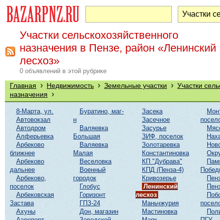
Участки сельскохозяйственного
назначения в Пензе, район «Ленинский
лесхоз»
0 объявлений в этой рубрике
›
›
›
Главная
Недвижимость
Земельные участки
Участки сель
›
назначения
8-Марта, ул.
Буратино, маг-
Засека
Мон
Автовокзал
н
Засечное
посел
Автодром
Валяевка
Засурье
Мяс
Алферьевка
Большая
ЗИФ, поселок
Нах
Арбеково
Валяевка
Золотаревка
Нов
ближнее
Малая
Константиновка
Окр
Арбеково
Веселовка
КП "Дубрава"
Пам
дальнее
Военный
КПД (Пенза-4)
Побед
Арбеково,
городок
Кривозерье
Пенз
поселок
Глобус
Ленинский
Пенз
Арбековская
Горизонт
лесхоз
Поб
Застава
ГПЗ-24
Маньчжурия
посел
Ахуны
Дон, магазин
Мастиновка
Пол
Аэропорт
Заводской
Маяк
ПГУ