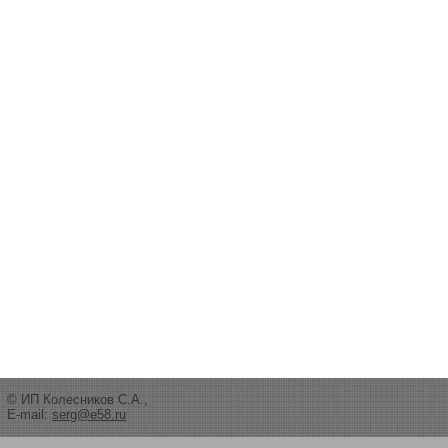
© ИП Колесников С.А.,
E-mail:
serg@e58.ru