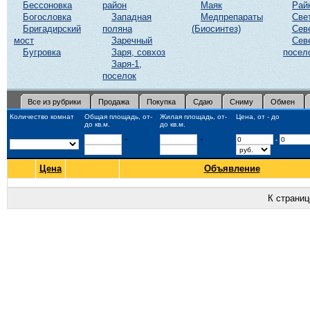
Бессоновка
район
Маяк
Рай
Богословка
Западная
Медпрепараты
Све
Бригадирский
поляна
(Биосинтез)
Сев
мост
Заречный
Сев
Бугровка
Заря, совхоз
посел
Заря-1,
поселок
Все из рубрики
Продажа
Покупка
Сдаю
Сниму
Обмен
Количество комнат
Общая площадь, от-
Жилая площадь, от-
Цена, от - до
до кв.м.
до кв.м.
-
-
-
Цена
Объявление
К страни