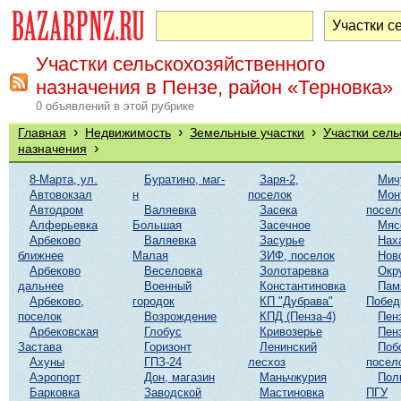
Участки сельскохозяйственного
назначения в Пензе, район «Терновка»
0 объявлений в этой рубрике
›
›
›
Главная
Недвижимость
Земельные участки
Участки сель
›
назначения
8-Марта, ул.
Буратино, маг-
Заря-2,
Мич
Автовокзал
н
поселок
Мон
Автодром
Валяевка
Засека
посел
Алферьевка
Большая
Засечное
Мяс
Арбеково
Валяевка
Засурье
Нах
ближнее
Малая
ЗИФ, поселок
Нов
Арбеково
Веселовка
Золотаревка
Окр
дальнее
Военный
Константиновка
Пам
Арбеково,
городок
КП "Дубрава"
Побе
поселок
Возрождение
КПД (Пенза-4)
Пен
Арбековская
Глобус
Кривозерье
Пен
Застава
Горизонт
Ленинский
Поб
Ахуны
ГПЗ-24
лесхоз
посел
Аэропорт
Дон, магазин
Маньчжурия
Пол
Барковка
Заводской
Мастиновка
ПГУ