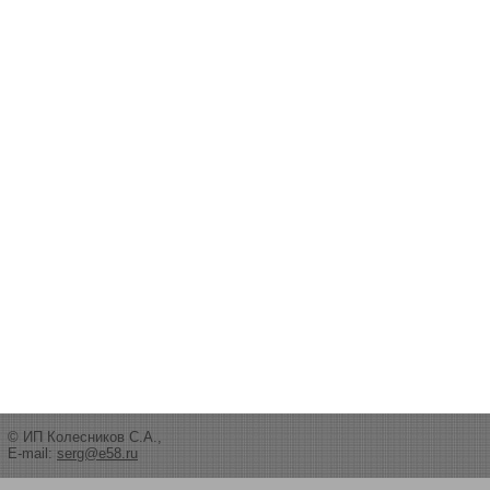
© ИП Колесников С.А.,
E-mail:
serg@e58.ru