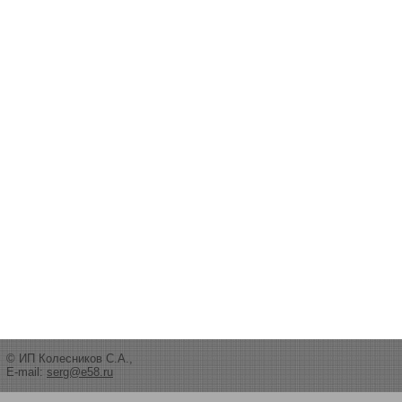
© ИП Колесников С.А.,
E-mail:
serg@e58.ru