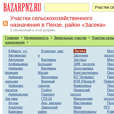
Участки сельскохозяйственного
назначения в Пензе, район «Засека»
0 объявлений в этой рубрике
›
›
›
Главная
Недвижимость
Земельные участки
Участки сель
›
назначения
8-Марта, ул.
Буратино, маг-
Засека
Мон
Автовокзал
н
Засечное
посел
Автодром
Валяевка
Засурье
Мяс
Алферьевка
Большая
ЗИФ, поселок
Нах
Арбеково
Валяевка
Золотаревка
Нов
ближнее
Малая
Константиновка
Окр
Арбеково
Веселовка
КП "Дубрава"
Пам
дальнее
Военный
КПД (Пенза-4)
Побед
Арбеково,
городок
Кривозерье
Пенз
поселок
Глобус
Ленинский
Пенз
Арбековская
Горизонт
лесхоз
Поб
Застава
ГПЗ-24
Маньчжурия
посел
Ахуны
Дон, магазин
Мастиновка
Пол
Аэропорт
Заводской
Маяк
ПГУ
Барковка
район
Медпрепараты
Рай