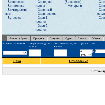
Бессоновка
Западная
(Биосинтез)
Све
Богословка
поляна
Мичурино
Сев
Бригадирский
Заречный
Сев
мост
Заря, совхоз
посел
Бугровка
Заря-1,
Сов
поселок
Заря-2,
поселок
Все из рубрики
Продажа
Покупка
Сдаю
Сниму
Обмен
Количество комнат
Общая площадь, от-
Жилая площадь, от-
Цена, от - до
до кв.м.
до кв.м.
-
-
-
Цена
Объявление
К страни