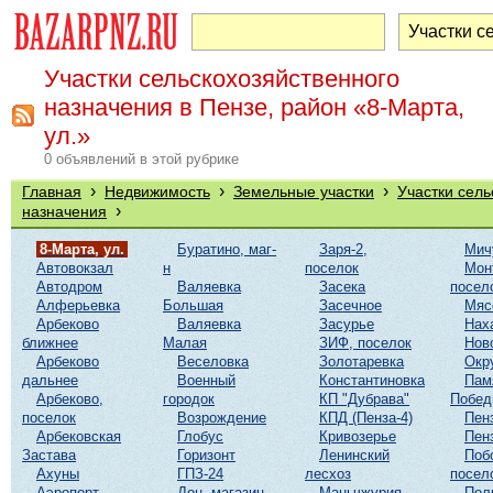
Участки сельскохозяйственного
назначения в Пензе, район «8-Марта,
ул.»
0 объявлений в этой рубрике
›
›
›
Главная
Недвижимость
Земельные участки
Участки сель
›
назначения
8-Марта, ул.
Буратино, маг-
Заря-2,
Мич
Автовокзал
н
поселок
Мон
Автодром
Валяевка
Засека
посел
Алферьевка
Большая
Засечное
Мяс
Арбеково
Валяевка
Засурье
Нах
ближнее
Малая
ЗИФ, поселок
Нов
Арбеково
Веселовка
Золотаревка
Окр
дальнее
Военный
Константиновка
Пам
Арбеково,
городок
КП "Дубрава"
Побе
поселок
Возрождение
КПД (Пенза-4)
Пен
Арбековская
Глобус
Кривозерье
Пен
Застава
Горизонт
Ленинский
Поб
Ахуны
ГПЗ-24
лесхоз
посел
Аэропорт
Дон, магазин
Маньчжурия
Пол