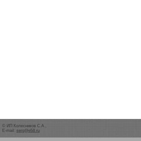
© ИП Колесников С.А.,
E-mail:
serg@e58.ru