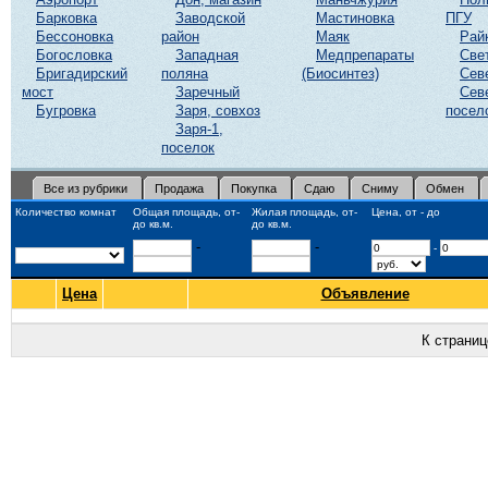
Барковка
Заводской
Мастиновка
ПГУ
Бессоновка
район
Маяк
Рай
Богословка
Западная
Медпрепараты
Све
Бригадирский
поляна
(Биосинтез)
Сев
мост
Заречный
Сев
Бугровка
Заря, совхоз
посел
Заря-1,
поселок
Все из рубрики
Продажа
Покупка
Сдаю
Сниму
Обмен
Количество комнат
Общая площадь, от-
Жилая площадь, от-
Цена, от - до
до кв.м.
до кв.м.
-
-
-
Цена
Объявление
К страни