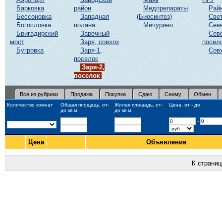
Барковка
район
Медпрепараты
Рай
Бессоновка
Западная
(Биосинтез)
Све
Богословка
поляна
Мичурино
Сев
Бригадирский
Заречный
Сев
мост
Заря, совхоз
посел
Бугровка
Заря-1,
Сов
поселок
Заря-2,
поселок
Все из рубрики
Продажа
Покупка
Сдаю
Сниму
Обмен
Количество комнат
Общая площадь, от-
Жилая площадь, от-
Цена, от - до
до кв.м.
до кв.м.
-
-
-
Цена
Объявление
К страни