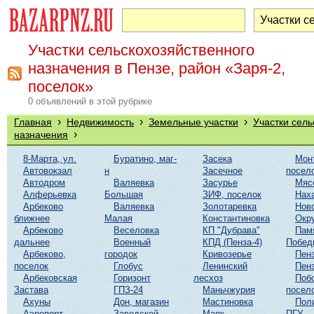
Участки сельскохозяйственного
назначения в Пензе, район «Заря-2,
поселок»
0 объявлений в этой рубрике
›
›
›
Главная
Недвижимость
Земельные участки
Участки сель
›
назначения
8-Марта, ул.
Буратино, маг-
Засека
Мон
Автовокзал
н
Засечное
посел
Автодром
Валяевка
Засурье
Мяс
Алферьевка
Большая
ЗИФ, поселок
Нах
Арбеково
Валяевка
Золотаревка
Нов
ближнее
Малая
Константиновка
Окр
Арбеково
Веселовка
КП "Дубрава"
Пам
дальнее
Военный
КПД (Пенза-4)
Побед
Арбеково,
городок
Кривозерье
Пенз
поселок
Глобус
Ленинский
Пенз
Арбековская
Горизонт
лесхоз
Поб
Застава
ГПЗ-24
Маньчжурия
посел
Ахуны
Дон, магазин
Мастиновка
Пол
Аэропорт
Заводской
Маяк
ПГУ