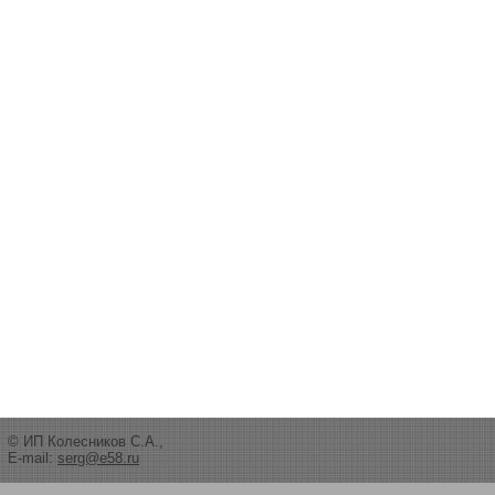
© ИП Колесников С.А.,
E-mail:
serg@e58.ru