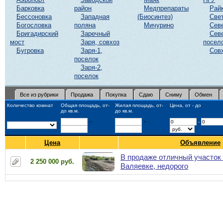
Барковка
район
Медпрепараты
Рай
Бессоновка
Западная
(Биосинтез)
Све
Богословка
поляна
Мичурино
Сев
Бригадирский
Заречный
Сев
мост
Заря, совхоз
посел
Бугровка
Заря-1,
Сов
поселок
Заря-2,
поселок
Все из рубрики
Продажа
Покупка
Сдаю
Сниму
Обмен
Количество комнат
Общая площадь, от-
Жилая площадь, от-
Цена, от - до
до кв.м.
до кв.м.
-
-
-
Цена
Объявление
В продаже отличный участок
2 250 000 руб.
Валяевке, недорого