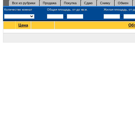
Все из рубрики
Продажа
Покупка
Сдаю
Сниму
Обмен
Количество комнат
Общая площадь, от-до кв.м.
Жилая площадь, от-до
-
-
Цена
Об