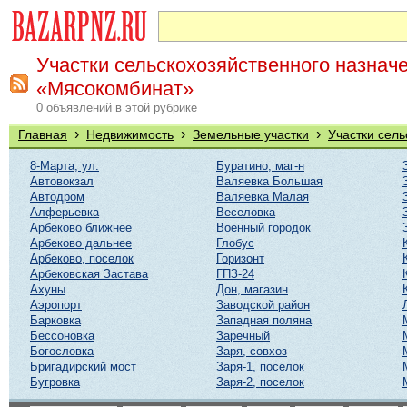
Участки сельскохозяйственного назначе
«Мясокомбинат»
0 объявлений в этой рубрике
›
›
›
Главная
Недвижимость
Земельные участки
Участки сель
8-Марта, ул.
Буратино, маг-н
Автовокзал
Валяевка Большая
Автодром
Валяевка Малая
Алферьевка
Веселовка
Арбеково ближнее
Военный городок
Арбеково дальнее
Глобус
Арбеково, поселок
Горизонт
Арбековская Застава
ГПЗ-24
Ахуны
Дон, магазин
Аэропорт
Заводской район
Барковка
Западная поляна
Бессоновка
Заречный
Богословка
Заря, совхоз
Бригадирский мост
Заря-1, поселок
Бугровка
Заря-2, поселок