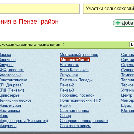
ния в Пензе, район
›
скохозяйственного назначения
Засека
Монтажный, поселок
Соглас
Засечное
Мясокомбинат
Спутни
Засурье
Нахаловка
Стрел
ЗИФ, поселок
Ново-Казанская
Суворо
Золотаревка
Окружная
Тамбов
Константиновка
Памятник Победы
Тепли
КП "Дубрава"
Пенза-2
Тернов
КПД (Пенза-4)
Пенза-3
Ухтинк
Кривозерье
Побочино, поселок
Центр
Ленинский лесхоз
Политехнический, ПГУ
Чемод
Маньчжурия
Райки
Шуист
Мастиновка
Светлая поляна
Южная
Маяк
Север
Медпрепараты (Биосинтез)
Северная поляна, поселок
Мичурино
Совхоз техникум