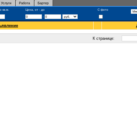
Услуги
Работа
Бартер
 кв.м.
Цена, от - до
С фото
-
ъявление
К странице: