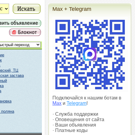
Max + Telegram
ие
к
а
вский, ТЦ
ская застава
чный
ка
а
Подключайся к нашим ботам в
ановка
Max
и
Telegram
!
 поляна
· Служба поддержки
· Оповещения от сайта
· Ваши объявления
· Платные коды